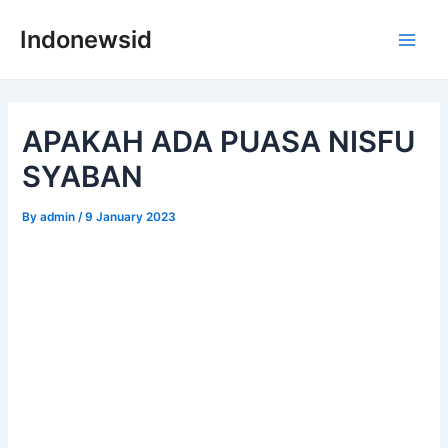
Skip
Indonewsid
to
Main
content
Men
APAKAH ADA PUASA NISFU
SYABAN
By
admin
/
9 January 2023