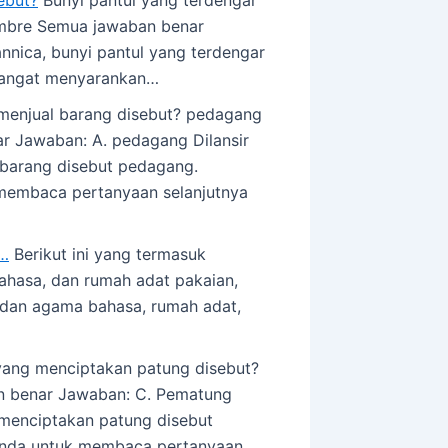
imbre Semua jawaban benar
annica, bunyi pantul yang terdengar
 sangat menyarankan…
enjual barang disebut? pedagang
 Jawaban: A. pedagang Dilansir
l barang disebut pedagang.
membaca pertanyaan selanjutnya
g…
Berikut ini yang termasuk
hasa, dan rumah adat pakaian,
, dan agama bahasa, rumah adat,
ang menciptakan patung disebut?
an benar Jawaban: C. Pematung
g menciptakan patung disebut
anda untuk membaca pertanyaan