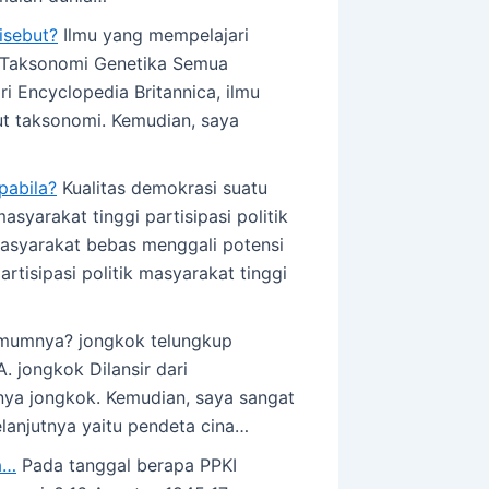
isebut?
Ilmu yang mempelajari
gi Taksonomi Genetika Semua
i Encyclopedia Britannica, ilmu
ut taksonomi. Kemudian, saya
pabila?
Kualitas demokrasi suatu
syarakat tinggi partisipasi politik
masyarakat bebas menggali potensi
tisipasi politik masyarakat tinggi
umumnya? jongkok telungkup
 jongkok Dilansir dari
mnya jongkok. Kemudian, saya sangat
anjutnya yaitu pendeta cina…
a…
Pada tanggal berapa PPKI