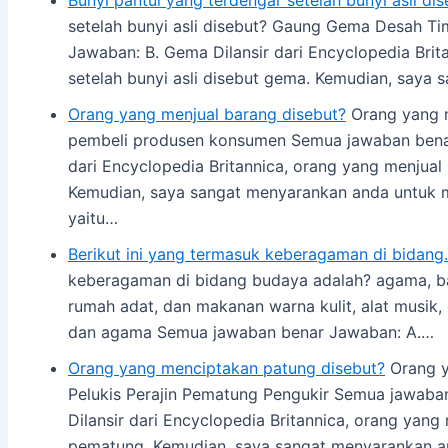
setelah bunyi asli disebut? Gaung Gema Desah T
Jawaban: B. Gema Dilansir dari Encyclopedia Brit
setelah bunyi asli disebut gema. Kemudian, saya
Orang yang menjual barang disebut?
Orang yang m
pembeli produsen konsumen Semua jawaban benar
dari Encyclopedia Britannica, orang yang menjua
Kemudian, saya sangat menyarankan anda untuk 
yaitu…
Berikut ini yang termasuk keberagaman di bidan
keberagaman di bidang budaya adalah? agama, ba
rumah adat, dan makanan warna kulit, alat musik
dan agama Semua jawaban benar Jawaban: A.…
Orang yang menciptakan patung disebut?
Orang y
Pelukis Perajin Pematung Pengukir Semua jawab
Dilansir dari Encyclopedia Britannica, orang yan
pematung. Kemudian, saya sangat menyarankan 