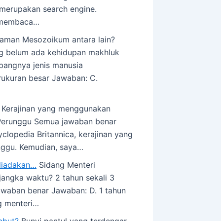
 merupakan search engine.
k membaca…
 zaman Mesozoikum antara lain?
ng belum ada kehidupan makhluk
bangnya jenis manusia
kuran besar Jawaban: C.
Kerajinan yang menggunakan
 Perunggu Semua jawaban benar
clopedia Britannica, kerajinan yang
nggu. Kemudian, saya…
diadakan…
Sidang Menteri
angka waktu? 2 tahun sekali 3
jawaban benar Jawaban: D. 1 tahun
ng menteri…
ebut?
Bunyi pantul yang terdengar