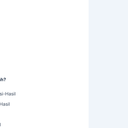
ah?
i-Hasil
Hasil
l