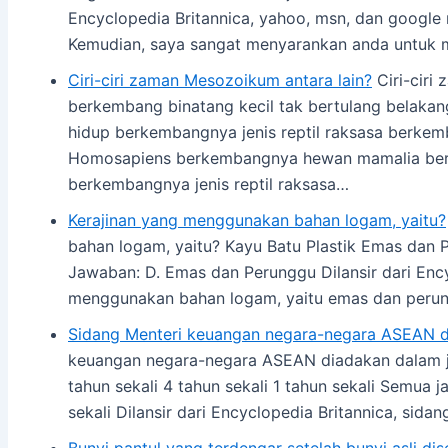
Encyclopedia Britannica, yahoo, msn, dan google
Kemudian, saya sangat menyarankan anda untu
Ciri-ciri zaman Mesozoikum antara lain?
Ciri-ciri
berkembang binatang kecil tak bertulang belaka
hidup berkembangnya jenis reptil raksasa berkem
Homosapiens berkembangnya hewan mamalia beru
berkembangnya jenis reptil raksasa…
Kerajinan yang menggunakan bahan logam, yaitu?
bahan logam, yaitu? Kayu Batu Plastik Emas dan
Jawaban: D. Emas dan Perunggu Dilansir dari Ency
menggunakan bahan logam, yaitu emas dan peru
Sidang Menteri keuangan negara-negara ASEAN 
keuangan negara-negara ASEAN diadakan dalam j
tahun sekali 4 tahun sekali 1 tahun sekali Semua 
sekali Dilansir dari Encyclopedia Britannica, sida
Bunyi pantul yang terdengar setelah bunyi asli dis