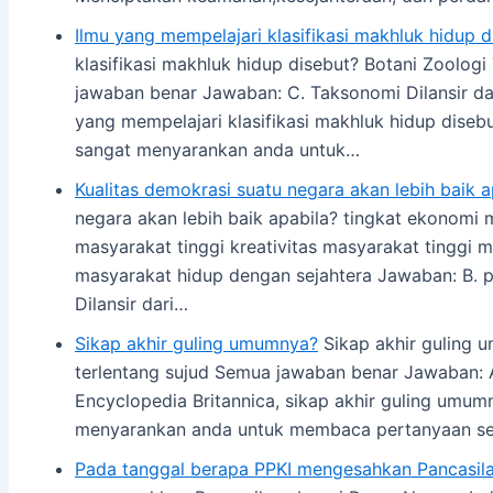
Ilmu yang mempelajari klasifikasi makhluk hidup d
klasifikasi makhluk hidup disebut? Botani Zoolo
jawaban benar Jawaban: C. Taksonomi Dilansir dar
yang mempelajari klasifikasi makhluk hidup diseb
sangat menyarankan anda untuk…
Kualitas demokrasi suatu negara akan lebih baik a
negara akan lebih baik apabila? tingkat ekonomi ma
masyarakat tinggi kreativitas masyarakat tinggi 
masyarakat hidup dengan sejahtera Jawaban: B. par
Dilansir dari…
Sikap akhir guling umumnya?
Sikap akhir guling 
terlentang sujud Semua jawaban benar Jawaban: A.
Encyclopedia Britannica, sikap akhir guling umu
menyarankan anda untuk membaca pertanyaan sel
Pada tanggal berapa PPKI mengesahkan Pancasil