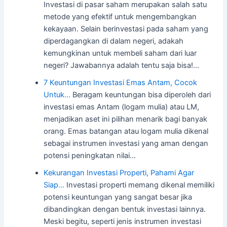
Investasi di pasar saham merupakan salah satu
metode yang efektif untuk mengembangkan
kekayaan. Selain berinvestasi pada saham yang
diperdagangkan di dalam negeri, adakah
kemungkinan untuk membeli saham dari luar
negeri? Jawabannya adalah tentu saja bisa!…
7 Keuntungan Investasi Emas Antam, Cocok
Untuk…
Beragam keuntungan bisa diperoleh dari
investasi emas Antam (logam mulia) atau LM,
menjadikan aset ini pilihan menarik bagi banyak
orang. Emas batangan atau logam mulia dikenal
sebagai instrumen investasi yang aman dengan
potensi peningkatan nilai…
Kekurangan Investasi Properti, Pahami Agar
Siap…
Investasi properti memang dikenal memiliki
potensi keuntungan yang sangat besar jika
dibandingkan dengan bentuk investasi lainnya.
Meski begitu, seperti jenis instrumen investasi