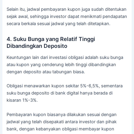
Selain itu, jadwal pembayaran kupon juga sudah ditentukan
sejak awal, sehingga investor dapat menikmati pendapatan
secara berkala sesuai jadwal yang telah ditetapkan.
4. Suku Bunga yang Relatif Tinggi
Dibandingkan Deposito
Keuntungan lain dari investasi obligasi adalah suku bunga
atau kupon yang cenderung lebih tinggi dibandingkan
dengan deposito atau tabungan biasa.
Obligasi menawarkan kupon sekitar 5%-6,5%, sementara
suku bunga deposito di bank digital hanya berada di
kisaran 1%-3%.
Pembayaran kupon biasanya dilakukan sesuai dengan
jadwal yang telah disepakati antara investor dan pihak
bank, dengan kebanyakan obligasi membayar kupon