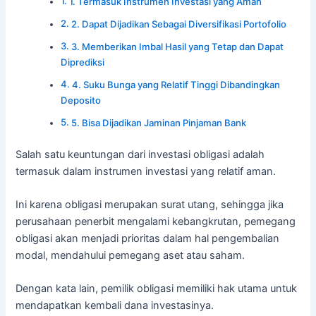
1. Termasuk Instrumen Investasi yang Aman
2. Dapat Dijadikan Sebagai Diversifikasi Portofolio
3. Memberikan Imbal Hasil yang Tetap dan Dapat
Diprediksi
4. Suku Bunga yang Relatif Tinggi Dibandingkan
Deposito
5. Bisa Dijadikan Jaminan Pinjaman Bank
Salah satu keuntungan dari investasi obligasi adalah
termasuk dalam instrumen investasi yang relatif aman.
Ini karena obligasi merupakan surat utang, sehingga jika
perusahaan penerbit mengalami kebangkrutan, pemegang
obligasi akan menjadi prioritas dalam hal pengembalian
modal, mendahului pemegang aset atau saham.
Dengan kata lain, pemilik obligasi memiliki hak utama untuk
mendapatkan kembali dana investasinya.