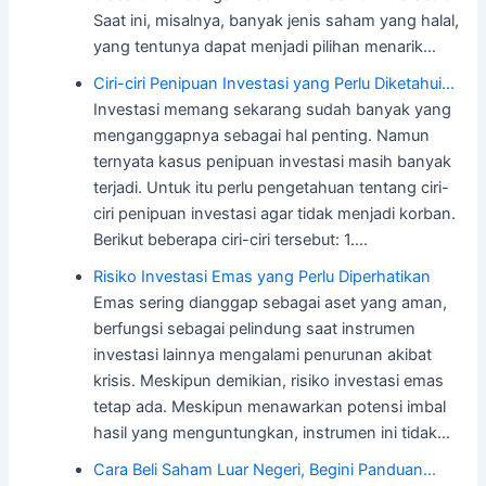
Saat ini, misalnya, banyak jenis saham yang halal,
yang tentunya dapat menjadi pilihan menarik…
Ciri-ciri Penipuan Investasi yang Perlu Diketahui…
Investasi memang sekarang sudah banyak yang
menganggapnya sebagai hal penting. Namun
ternyata kasus penipuan investasi masih banyak
terjadi. Untuk itu perlu pengetahuan tentang ciri-
ciri penipuan investasi agar tidak menjadi korban.
Berikut beberapa ciri-ciri tersebut: 1.…
Risiko Investasi Emas yang Perlu Diperhatikan
Emas sering dianggap sebagai aset yang aman,
berfungsi sebagai pelindung saat instrumen
investasi lainnya mengalami penurunan akibat
krisis. Meskipun demikian, risiko investasi emas
tetap ada. Meskipun menawarkan potensi imbal
hasil yang menguntungkan, instrumen ini tidak…
Cara Beli Saham Luar Negeri, Begini Panduan…