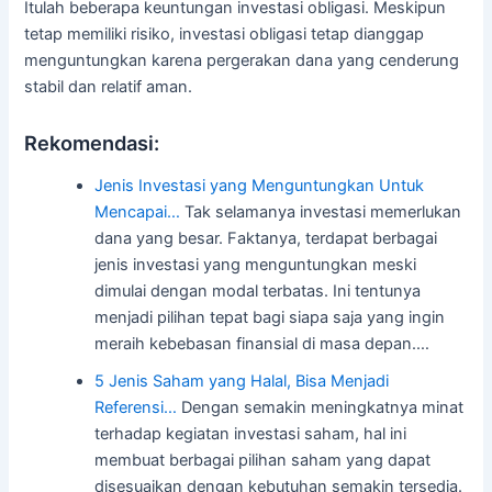
Itulah beberapa keuntungan investasi obligasi. Meskipun
tetap memiliki risiko, investasi obligasi tetap dianggap
menguntungkan karena pergerakan dana yang cenderung
stabil dan relatif aman.
Rekomendasi:
Jenis Investasi yang Menguntungkan Untuk
Mencapai…
Tak selamanya investasi memerlukan
dana yang besar. Faktanya, terdapat berbagai
jenis investasi yang menguntungkan meski
dimulai dengan modal terbatas. Ini tentunya
menjadi pilihan tepat bagi siapa saja yang ingin
meraih kebebasan finansial di masa depan.…
5 Jenis Saham yang Halal, Bisa Menjadi
Referensi…
Dengan semakin meningkatnya minat
terhadap kegiatan investasi saham, hal ini
membuat berbagai pilihan saham yang dapat
disesuaikan dengan kebutuhan semakin tersedia.