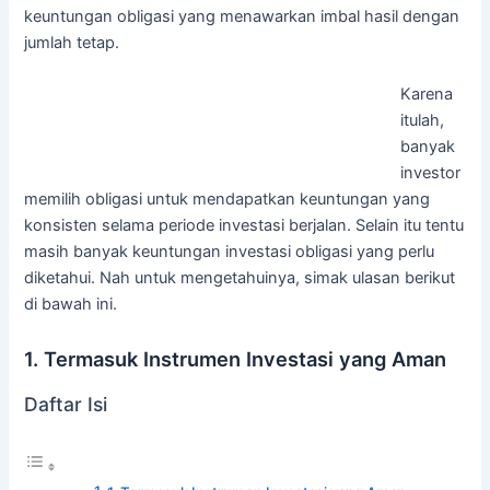
keuntungan obligasi yang menawarkan imbal hasil dengan
jumlah tetap.
Karena
itulah,
banyak
investor
memilih obligasi untuk mendapatkan keuntungan yang
konsisten selama periode investasi berjalan. Selain itu tentu
masih banyak keuntungan investasi obligasi yang perlu
diketahui. Nah untuk mengetahuinya, simak ulasan berikut
di bawah ini.
1. Termasuk Instrumen Investasi yang Aman
Daftar Isi