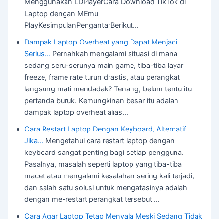
Menggunakan LDPlayerCara Download TikTok di
Laptop dengan MEmu
PlayKesimpulanPengantarBerikut…
Dampak Laptop Overheat yang Dapat Menjadi
Serius…
Pernahkah mengalami situasi di mana
sedang seru-serunya main game, tiba-tiba layar
freeze, frame rate turun drastis, atau perangkat
langsung mati mendadak? Tenang, belum tentu itu
pertanda buruk. Kemungkinan besar itu adalah
dampak laptop overheat alias…
Cara Restart Laptop Dengan Keyboard, Alternatif
Jika…
Mengetahui cara restart laptop dengan
keyboard sangat penting bagi setiap pengguna.
Pasalnya, masalah seperti laptop yang tiba-tiba
macet atau mengalami kesalahan sering kali terjadi,
dan salah satu solusi untuk mengatasinya adalah
dengan me-restart perangkat tersebut.…
Cara Agar Laptop Tetap Menyala Meski Sedang Tidak