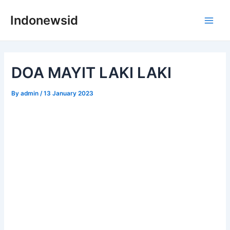
Skip
Indonewsid
to
Main
content
Men
DOA MAYIT LAKI LAKI
By
admin
/
13 January 2023