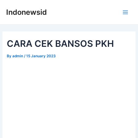
Skip
Indonewsid
to
Main
content
Men
CARA CEK BANSOS PKH
By
admin
/
15 January 2023