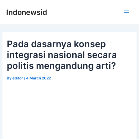
Skip
Indonewsid
to
Main
content
Men
Pada dasarnya konsep
integrasi nasional secara
politis mengandung arti?
By
editor
/
4 March 2022