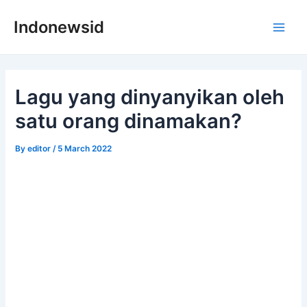
Skip
Indonewsid
to
Main
content
Men
Lagu yang dinyanyikan oleh
satu orang dinamakan?
By
editor
/
5 March 2022