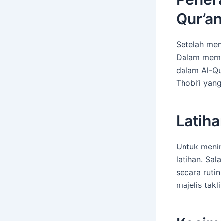
Qur’a
Setelah mem
Dalam memba
dalam Al-Qu
Thobi’i yan
Latih
Untuk meni
latihan. Sa
secara ruti
majelis tak