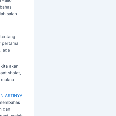
?Hello
mbahas
lah salah
 tentang
ir pertama
m, ada
kita akan
aat sholat,
i makna
AN ARTINYA
n membahas
n dan
 pasti sudah