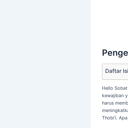
Penge
Daftar Is
Hello Soba
kewajiban y
harus memba
meningkatk
Thobi’i. Apa