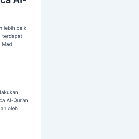
 lebih baik.
 terdapat
n Mad
lakukan
ca Al-Qur’an
kan oleh