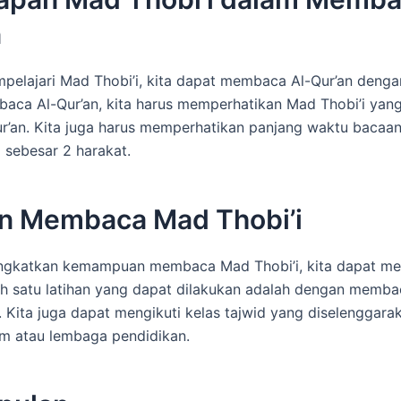
n
pelajari Mad Thobi’i, kita dapat membaca Al-Qur’an dengan
ca Al-Qur’an, kita harus memperhatikan Mad Thobi’i yang
r’an. Kita juga harus memperhatikan panjang waktu bacaa
g sebesar 2 harakat.
an Membaca Mad Thobi’i
ngkatkan kemampuan membaca Mad Thobi’i, kita dapat me
lah satu latihan yang dapat dilakukan adalah dengan memba
n. Kita juga dapat mengikuti kelas tajwid yang diselenggara
lim atau lembaga pendidikan.