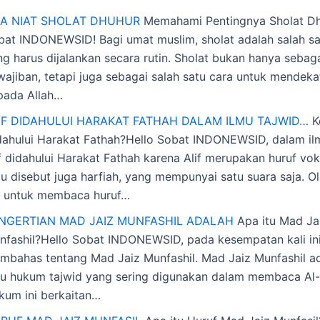
A NIAT SHOLAT DHUHUR
Memahami Pentingnya Sholat Dh
bat INDONEWSID! Bagi umat muslim, sholat adalah salah sa
ng harus dijalankan secara rutin. Sholat bukan hanya sebag
wajiban, tetapi juga sebagai salah satu cara untuk mendekat
pada Allah…
IF DIDAHULUI HARAKAT FATHAH DALAM ILMU TAJWID…
K
dahului Harakat Fathah?Hello Sobat INDONEWSID, dalam ilm
if didahului Harakat Fathah karena Alif merupakan huruf vok
au disebut juga harfiah, yang mempunyai satu suara saja. O
u, untuk membaca huruf…
NGERTIAN MAD JAIZ MUNFASHIL ADALAH
Apa itu Mad Ja
nfashil?Hello Sobat INDONEWSID, pada kesempatan kali ini
mbahas tentang Mad Jaiz Munfashil. Mad Jaiz Munfashil ad
tu hukum tajwid yang sering digunakan dalam membaca Al-
kum ini berkaitan…