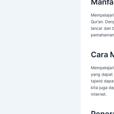
Manfa
Mempelajar
Qur’an. Den
lancar dan 
pemahaman k
Cara 
Mempelajari
yang dapat 
tajwid dapa
kita juga da
internet.
Pener