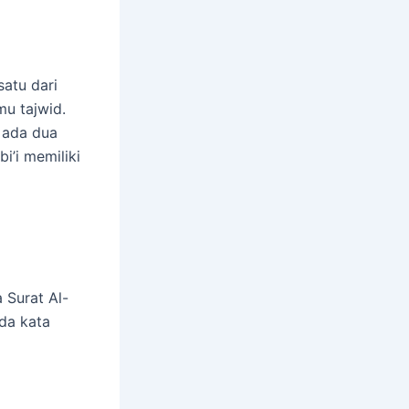
satu dari
mu tajwid.
a ada dua
i’i memiliki
 Surat Al-
ada kata