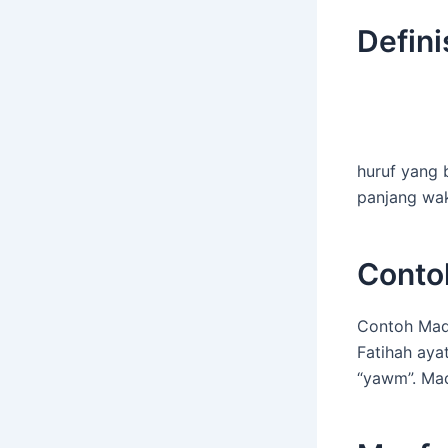
Defini
huruf yang 
panjang wak
Conto
Contoh Mad 
Fatihah aya
“yawm”. Mad 