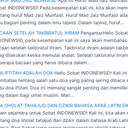
RUF MAD JAIZ MUNFASIL
Apa itu Huruf Mad Jaiz Munfasil
bat INDONEWSID! Pada kesempatan kali ini, kita akan me
ntang huruf Mad Jaiz Munfasil. Huruf Mad Jaiz Munfasil ada
tu bagian penting dalam ilmu tajwid. Dalam tajwid, huruf…
CAAN SETELAH TAKBIRATUL IHRAM
PengantarHello Sobat
DONEWSID, pada kesempatan kali ini saya akan membahas
aan setelah takbiratul ihram. Takbiratul ihram adalah takb
g dilakukan ketika memulai shalat. Setelah takbiratul ihra
berapa bacaan yang harus dibaca dalam…
A IFTITAH ADALAH DOA
Hello Sobat INDONEWSID! Kali ini 
mbahas tentang salah satu doa yang paling sering dibaca s
itu doa iftitah. Doa ini memang sangat penting dan memilik
ng dalam bagi umat muslim. Mari…
A SHOLAT TAHAJUD DAN DZIKIR BAHASA ARAB LATIN D
lam sejahtera untuk Sobat INDONEWSID! Kali ini, kita aka
ntang doa sholat tahajud dan dzikir dalam bahasa Arab Lati
tinya. Bagi Sobat yang sering melaksanakan sholat tahajud,