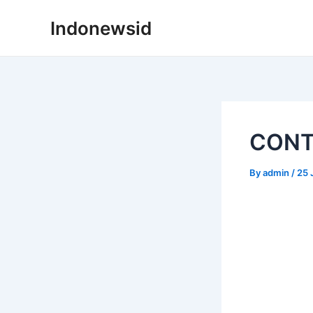
Skip
Indonewsid
to
content
CONT
By
admin
/
25 