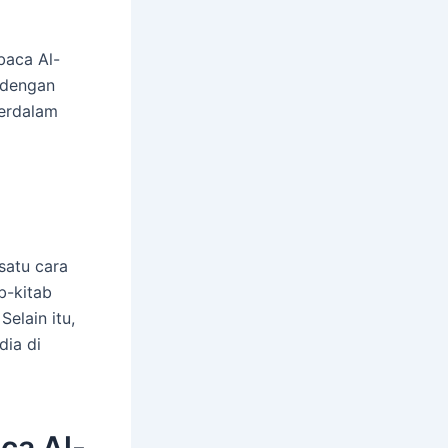
baca Al-
 dengan
perdalam
satu cara
b-kitab
elain itu,
dia di
ca Al-