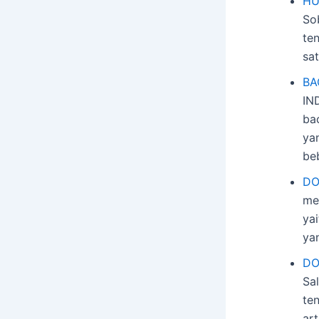
HU
So
te
sa
BA
IN
bac
yan
be
DO
me
ya
ya
DO
Sa
te
ar