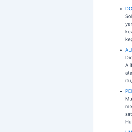
DO
So
ya
ke
ke
AL
Di
Al
at
it
PE
Mu
me
sa
Hu