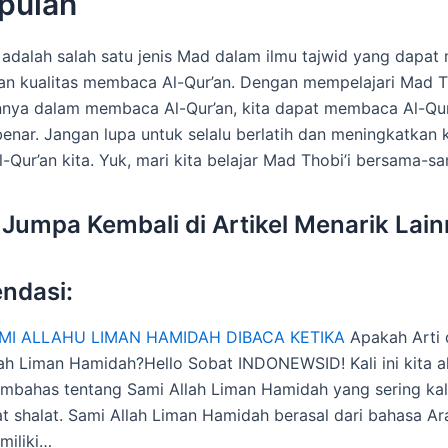
pulan
 adalah salah satu jenis Mad dalam ilmu tajwid yang dapa
n kualitas membaca Al-Qur’an. Dengan mempelajari Mad Th
nya dalam membaca Al-Qur’an, kita dapat membaca Al-Qu
benar. Jangan lupa untuk selalu berlatih dan meningkatka
Qur’an kita. Yuk, mari kita belajar Mad Thobi’i bersama-s
Jumpa Kembali di Artikel Menarik Lai
ndasi:
MI ALLAHU LIMAN HAMIDAH DIBACA KETIKA
Apakah Arti 
lah Liman Hamidah?Hello Sobat INDONEWSID! Kali ini kita 
mbahas tentang Sami Allah Liman Hamidah yang sering kal
at shalat. Sami Allah Liman Hamidah berasal dari bahasa A
miliki…