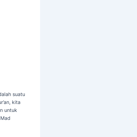
alah suatu
’an, kita
n untuk
i Mad