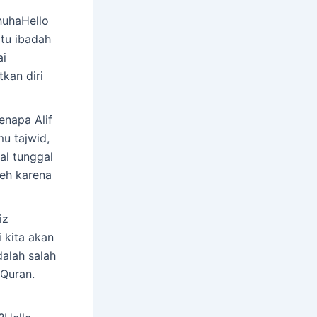
uhaHello
tu ibadah
ai
kan diri
enapa Alif
u tajwid,
al tunggal
leh karena
iz
 kita akan
alah salah
Quran.