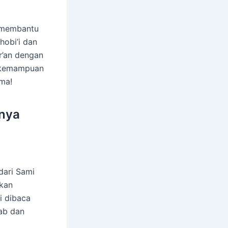
t membantu
obi’i dan
r’an dengan
n kemampuan
ama!
nnya
dari Sami
akan
i dibaca
rab dan