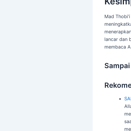
Kesim
Mad Thobi’i
meningkatka
menerapkan
lancar dan 
membaca Al-
Sampai 
Rekome
SA
Al
me
sa
me