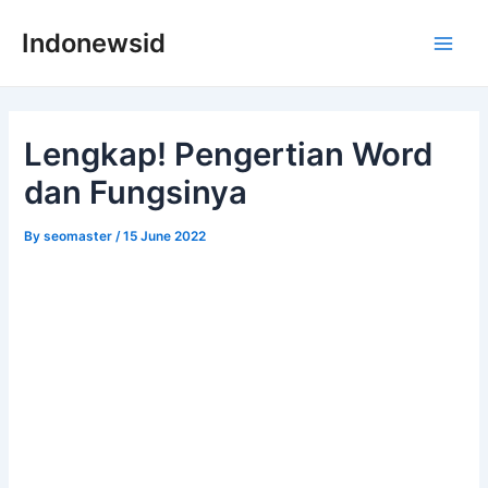
Skip
Indonewsid
to
Main
content
Men
Lengkap! Pengertian Word
dan Fungsinya
By
seomaster
/
15 June 2022