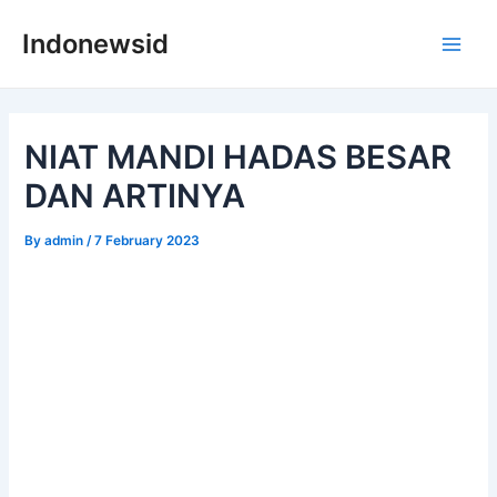
Skip
Indonewsid
to
Main
content
Men
NIAT MANDI HADAS BESAR
DAN ARTINYA
By
admin
/
7 February 2023