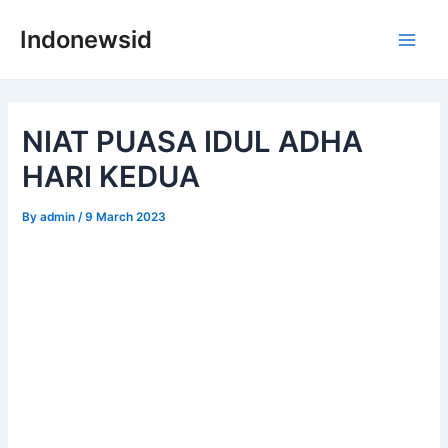
Skip
Indonewsid
to
Main
content
Men
NIAT PUASA IDUL ADHA
HARI KEDUA
By
admin
/
9 March 2023