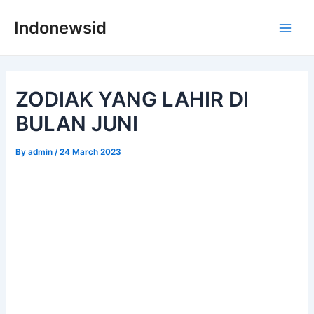
Skip
Indonewsid
to
Main
content
Men
ZODIAK YANG LAHIR DI
BULAN JUNI
By
admin
/
24 March 2023