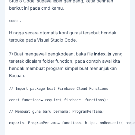
Studio Code, supaya lebih gampang, ketik perintah
berikut ini pada cmd kamu.
code .
Hingga secara otomatis konfigurasi tersebut hendak
terbuka pada Visual Studio Code.
7) Buat mengawali pengkodean, buka file
index. js
yang
terletak didalam folder function, pada contoh awal kita
hendak membuat program simpel buat menunjukkan
Bacaan.
// Import package buat Firebase Cloud Functions

const functions= require( firebase- functions);

// Membuat guna baru bernama( ProgramPertama)

exports. ProgramPertama= functions. https. onRequest(( reque