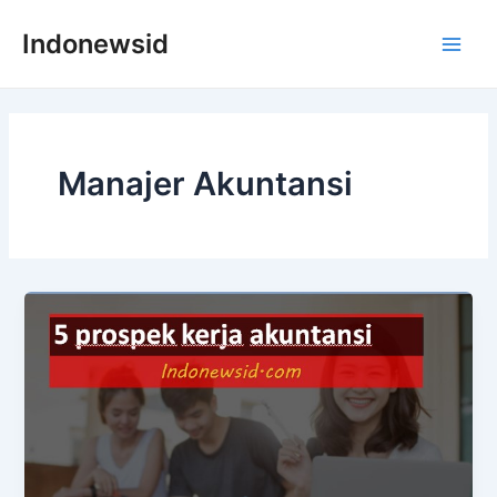
Skip
Indonewsid
to
Main
content
Men
Manajer Akuntansi