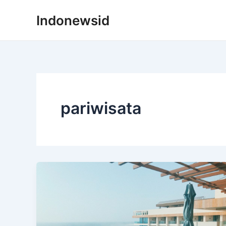
Skip
Indonewsid
to
content
pariwisata