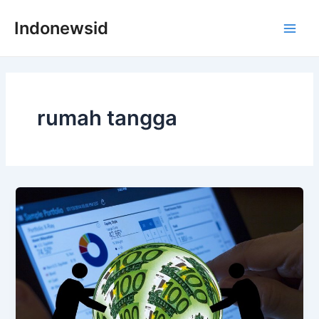
Skip
Indonewsid
to
Main
content
Men
rumah tangga