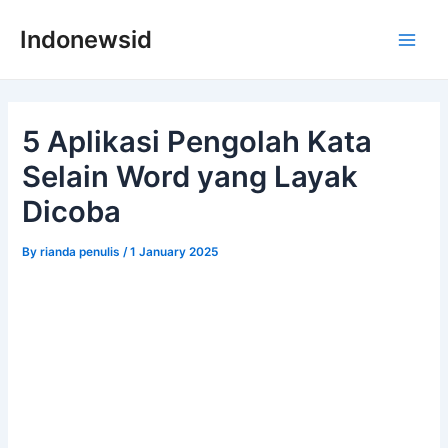
Skip
Indonewsid
to
Main
content
Men
5 Aplikasi Pengolah Kata
Selain Word yang Layak
Dicoba
By
rianda penulis
/
1 January 2025