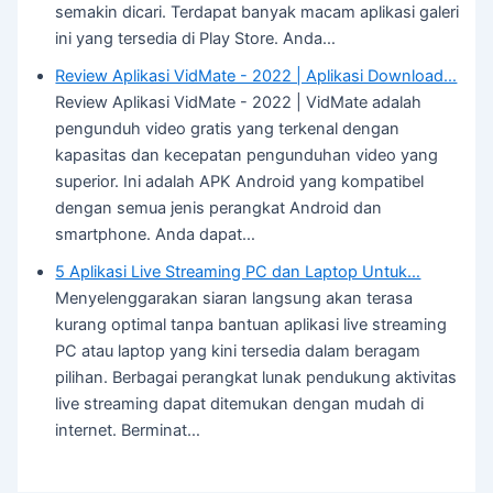
semakin dicari. Terdapat banyak macam aplikasi galeri
ini yang tersedia di Play Store. Anda…
Review Aplikasi VidMate - 2022 | Aplikasi Download…
Review Aplikasi VidMate - 2022 | VidMate adalah
pengunduh video gratis yang terkenal dengan
kapasitas dan kecepatan pengunduhan video yang
superior. Ini adalah APK Android yang kompatibel
dengan semua jenis perangkat Android dan
smartphone. Anda dapat…
5 Aplikasi Live Streaming PC dan Laptop Untuk…
Menyelenggarakan siaran langsung akan terasa
kurang optimal tanpa bantuan aplikasi live streaming
PC atau laptop yang kini tersedia dalam beragam
pilihan. Berbagai perangkat lunak pendukung aktivitas
live streaming dapat ditemukan dengan mudah di
internet. Berminat…