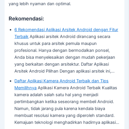
yang lebih nyaman dan optimal.
Rekomendasi:
6 Rekomendasi Aplikasi Arsitek Android dengan Fitur
Terbaik
Aplikasi arsitek Android dirancang secara
khusus untuk para arsitek pemula maupun
profesional. Hanya dengan bermodalkan ponsel,
Anda bisa menyelesaikan dengan mudah pekerjaan
yang berkaitan dengan arsitektur. Daftar Aplikasi
Arsitek Android Pilihan Dengan aplikasi arsitek ini,…
Daftar Aplikasi Kamera Android Terbaik dan Tips
Memilihnya
Aplikasi Kamera Android Terbaik Kualitas
kamera adalah salah satu hal yang menjadi
pertimbangkan ketika seseorang membeli Android.
Namun, tidak jarang pula karena kendala biaya
membuat resolusi kamera yang diperoleh standard.
Kemajuan teknologi menghadirkan hadirnya aplikasi…