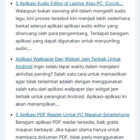
5 Aplikasi Audio Editor di Laptop Atau PC, Cocok…
Walaupun bukan seorang ahli dalam mengedit audio
lagu, kini proses tersebut kini menjadi lebih sederhana
berkat adanya aplikasi aplikasi audio editor yang
dirancang oleh para pengembang. Terdapat beragam
aplikasi yang dapat digunakan untuk menyunting
audio,…
Aplikasi Wallpaper Dan Widget Jam Terbaik Untuk
Android
Ingin selalu tepat waktu dalam menjalani
aktivitas penting? Salah satu cara untuk memastikan
agar tidak terlambat adalah dengan menggunakan
salah satu dari aplikasi wallpaper dan widget jam
terbaik untuk perangkat Android. Aplikasi-aplikasi ini
akan menampilkan…
5 Aplikasi PDF Reader Untuk PC Maupun Smartphone
Beragam aplikasi PDF reader tersedia, baik gratis
maupun berbayar. Jika tujuan utama hanya untuk
membaca dokumen PDF, tidak perlu menggunakan