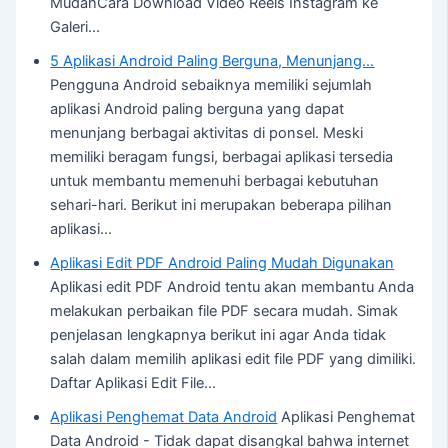
MudahCara Download Video Reels Instagram ke
Galeri…
5 Aplikasi Android Paling Berguna, Menunjang…
Pengguna Android sebaiknya memiliki sejumlah
aplikasi Android paling berguna yang dapat
menunjang berbagai aktivitas di ponsel. Meski
memiliki beragam fungsi, berbagai aplikasi tersedia
untuk membantu memenuhi berbagai kebutuhan
sehari-hari. Berikut ini merupakan beberapa pilihan
aplikasi…
Aplikasi Edit PDF Android Paling Mudah Digunakan
Aplikasi edit PDF Android tentu akan membantu Anda
melakukan perbaikan file PDF secara mudah. Simak
penjelasan lengkapnya berikut ini agar Anda tidak
salah dalam memilih aplikasi edit file PDF yang dimiliki.
Daftar Aplikasi Edit File…
Aplikasi Penghemat Data Android
Aplikasi Penghemat
Data Android - Tidak dapat disangkal bahwa internet