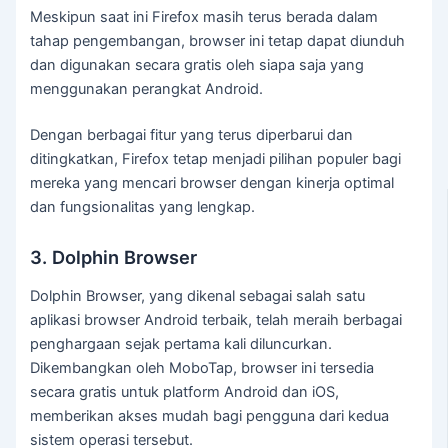
Meskipun saat ini Firefox masih terus berada dalam
tahap pengembangan, browser ini tetap dapat diunduh
dan digunakan secara gratis oleh siapa saja yang
menggunakan perangkat Android.
Dengan berbagai fitur yang terus diperbarui dan
ditingkatkan, Firefox tetap menjadi pilihan populer bagi
mereka yang mencari browser dengan kinerja optimal
dan fungsionalitas yang lengkap.
3. Dolphin Browser
Dolphin Browser, yang dikenal sebagai salah satu
aplikasi browser Android terbaik, telah meraih berbagai
penghargaan sejak pertama kali diluncurkan.
Dikembangkan oleh MoboTap, browser ini tersedia
secara gratis untuk platform Android dan iOS,
memberikan akses mudah bagi pengguna dari kedua
sistem operasi tersebut.