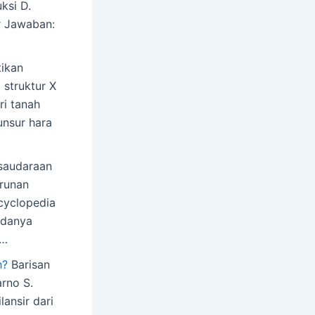
ksi D.
r Jawaban:
ikan
 struktur X
ri tanah
unsur hara
saudaraan
runan
cyclopedia
adanya
a…
h?
Barisan
rno S.
ansir dari