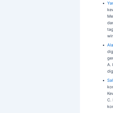
Ya
ke
Me
da
ta
wi
Al
di
ge
A. 
di
Sa
ko
Kew
C. 
ko