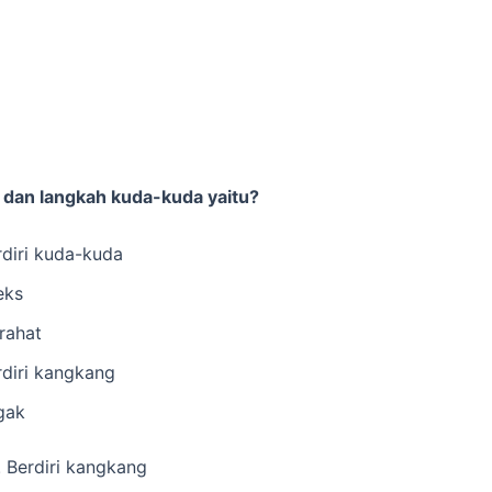
 dan langkah kuda-kuda yaitu?
rdiri kuda-kuda
eks
irahat
rdiri kangkang
gak
 Berdiri kangkang