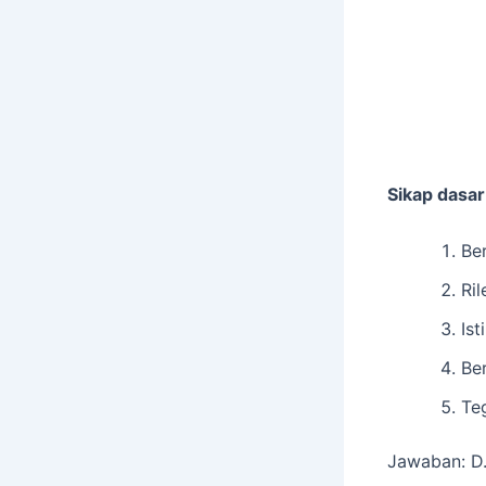
Sikap dasar
Be
Ril
Ist
Be
Te
Jawaban: D.