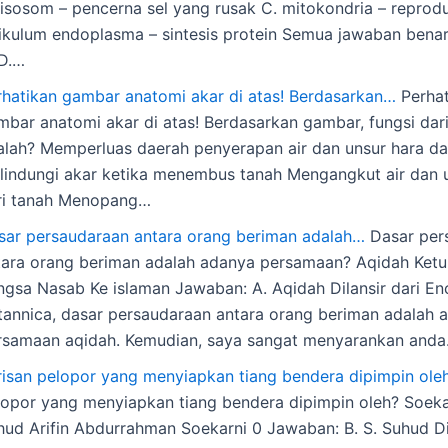
 lisosom – pencerna sel yang rusak C. mitokondria – reprodu
tikulum endoplasma – sintesis protein Semua jawaban bena
 D.…
rhatikan gambar anatomi akar di atas! Berdasarkan…
Perhat
mbar anatomi akar di atas! Berdasarkan gambar, fungsi dari
alah? Memperluas daerah penyerapan air dan unsur hara da
lindungi akar ketika menembus tanah Mengangkut air dan 
ri tanah Menopang…
sar persaudaraan antara orang beriman adalah…
Dasar per
tara orang beriman adalah adanya persamaan? Aqidah Ketu
ngsa Nasab Ke islaman Jawaban: A. Aqidah Dilansir dari En
itannica, dasar persaudaraan antara orang beriman adalah 
rsamaan aqidah. Kemudian, saya sangat menyarankan and
risan pelopor yang menyiapkan tiang bendera dipimpin ole
lopor yang menyiapkan tiang bendera dipimpin oleh? Soeka
hud Arifin Abdurrahman Soekarni 0 Jawaban: B. S. Suhud Dil