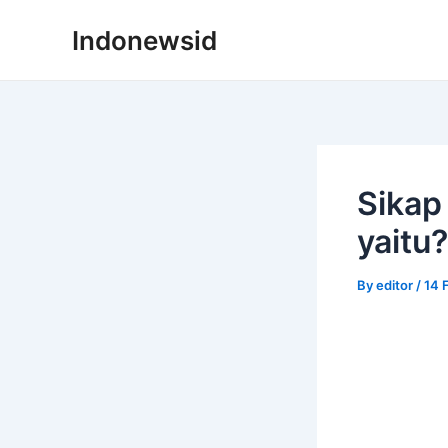
Skip
Indonewsid
to
content
Sikap
yaitu?
By
editor
/
14 