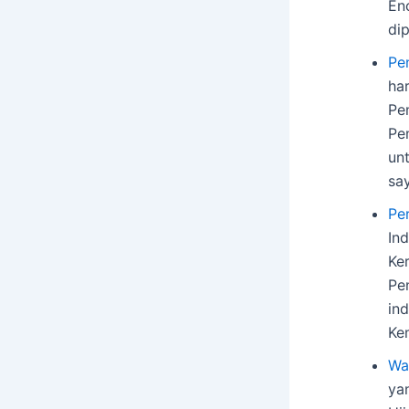
En
di
Pe
ha
Pe
Pe
un
sa
Pe
In
Ke
Pe
in
Ke
Wa
ya