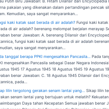
au Putih Biru Jawaban: B. Hitam Dilansir dari Encyclopedia 
rna pakaian yang dikenakan dalam pertandingan pencak sil
tam. Kemudian, saya sangat menyarankan…
gsi kaki katak saat berada di air adalah?
Fungsi kaki katak
rada di air adalah? berenang melompat berjalan merayap 
waban benar Jawaban: A. berenang Dilansir dari Encycloped
tannica, fungsi kaki katak saat berada di air adalah berena
mudian, saya sangat menyarankan…
da tanggal berapa PPKI mengesahkan Pancasila…
Pada tan
KI mengesahkan Pancasila sebagai Dasar Negara Indonesia
ustus 1945 17 Agustus 1945 18 Agustus 1945 19 Agustus 
waban benar Jawaban: C. 18 Agustus 1945 Dilansir dari Enc
itannica, pada…
kap lilin tergolong gerakan senam lantai yang…
Sikap lilin t
rakan senam lantai yang bertujuan untuk melatih? Kekuatan
seimbangan Daya tahan Kecepatan Semua jawaban benar J