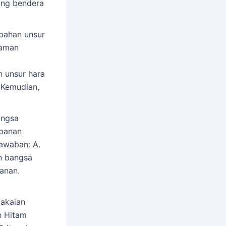
ang bendera
ahan unsur
naman
.
n unsur hara
 Kemudian,
angsa
rbanan
awaban: A.
an bangsa
anan.
akaian
h Hitam