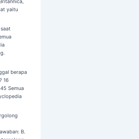
Britannica,
at yaitu
 saat
Semua
ia
ng.
ggal berapa
? 16
1945 Semua
yclopedia
ergolong
awaban: B.