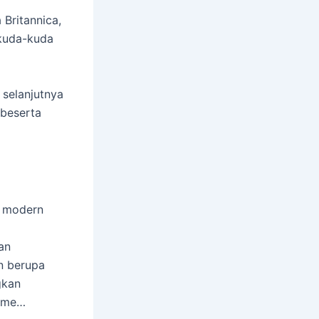
 Britannica,
 kuda-kuda
selanjutnya
beserta
e modern
an
n berupa
gkan
isme…