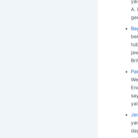
ya
A.
ge
Ba
be
tu
ja
Br
Pa
We
En
sa
ya
Je
ya
day