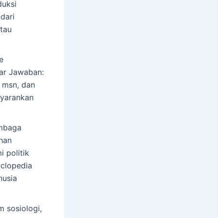
duksi
dari
atau
e
ar Jawaban:
, msn, dan
nyarankan
mbaga
han
 politik
yclopedia
nusia
 sosiologi,