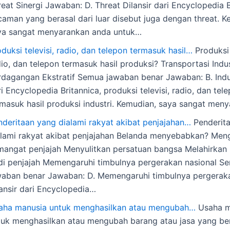
eat Sinergi Jawaban: D. Threat Dilansir dari Encyclopedia B
caman yang berasal dari luar disebut juga dengan threat. K
ya sangat menyarankan anda untuk…
duksi televisi, radio, dan telepon termasuk hasil…
Produksi 
io, dan telepon termasuk hasil produksi? Transportasi Indus
rdagangan Ekstratif Semua jawaban benar Jawaban: B. Indus
i Encyclopedia Britannica, produksi televisi, radio, dan tel
rmasuk hasil produksi industri. Kemudian, saya sangat men
nderitaan yang dialami rakyat akibat penjajahan…
Penderit
alami rakyat akibat penjajahan Belanda menyebabkan? Me
mangat penjajah Menyulitkan persatuan bangsa Melahirkan p
di penjajah Memengaruhi timbulnya pergerakan nasional S
waban benar Jawaban: D. Memengaruhi timbulnya pergeraka
lansir dari Encyclopedia…
aha manusia untuk menghasilkan atau mengubah…
Usaha m
tuk menghasilkan atau mengubah barang atau jasa yang ber