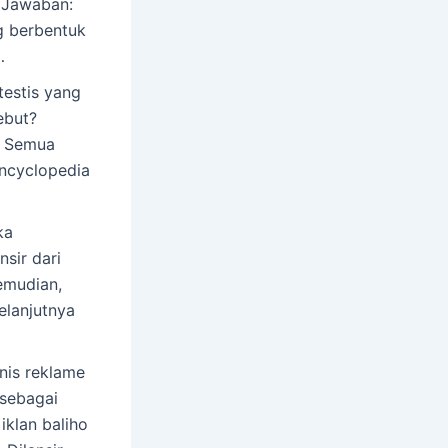
 Jawaban:
g berbentuk
…
testis yang
ebut?
ns Semua
Encyclopedia
ka
sir dari
emudian,
lanjutnya
nis reklame
 sebagai
iklan baliho