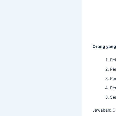
Orang yang
Pel
Per
Pe
Pe
Se
Jawaban: C