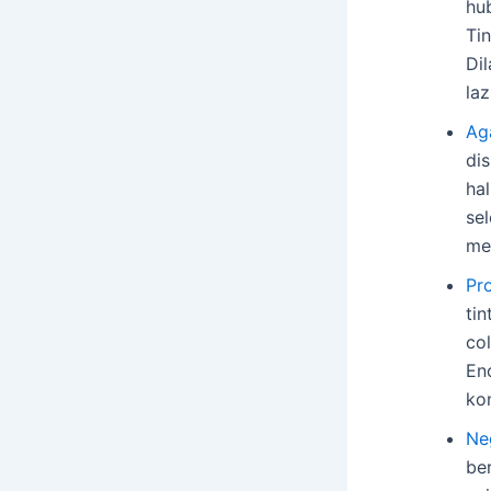
hub
Tin
Dil
la
Ag
di
ha
se
me
Pr
ti
col
En
ko
Ne
be