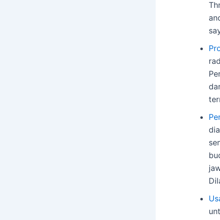
Thr
an
sa
Pro
rad
Pe
dar
te
Pe
di
se
bu
ja
Di
Us
un