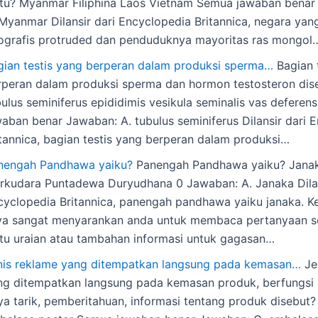
itu? Myanmar Filiphina Laos Vietnam Semua jawaban benar
 Myanmar Dilansir dari Encyclopedia Britannica, negara yan
ografis protruded dan penduduknya mayoritas ras mongol
gian testis yang berperan dalam produksi sperma…
Bagian 
rperan dalam produksi sperma dan hormon testosteron dis
bulus seminiferus epididimis vesikula seminalis vas defere
waban benar Jawaban: A. tubulus seminiferus Dilansir dari 
itannica, bagian testis yang berperan dalam produksi…
nengah Pandhawa yaiku?
Panengah Pandhawa yaiku? Jana
rkudara Puntadewa Duryudhana 0 Jawaban: A. Janaka Dilan
cyclopedia Britannica, panengah pandhawa yaiku janaka. K
ya sangat menyarankan anda untuk membaca pertanyaan se
itu uraian atau tambahan informasi untuk gagasan…
nis reklame yang ditempatkan langsung pada kemasan…
Je
ng ditempatkan langsung pada kemasan produk, berfungsi
a tarik, pemberitahuan, informasi tentang produk disebut? 