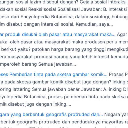
ungan sosial lazim disebut dengan? Gejala sosial Interaksi 
dakan sosial Reaksi sosial Sosialisasi Jawaban: B. Interaksi 
ansir dari Encyclopedia Britannica, dalam sosiologi, hubung
zim disebut dengan interaksi sosial. Kemudian, saya…
ar produk disukai oleh pasar atau masyarakat maka…
Agar
sukai oleh pasar atau masyarakat maka produsen perlu me
l berikut yaitu? patokan harga barang yang tinggi mengikut
lera masyarakat promosi barang yang lebih intensif kemud
mperoleh barang Semua jawaban…
oses Pemberian tinta pada sketsa gambar komik…
Proses P
nta pada sketsa gambar komik disebut juga dengan? inking 
oring lattering Semua jawaban benar Jawaban: A. inking Dil
cyclopedia Britannica, proses pemberian tinta pada sketsa
mik disebut juga dengan inking.…
gara yang berbentuk geografis protruded dan…
Negara ya
rbentuk geografis protruded dan penduduknya mayoritas r