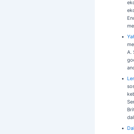
eko
ek
En
me
Ya
me
A. 
go
an
Le
so
ke
Se
Br
da
Da