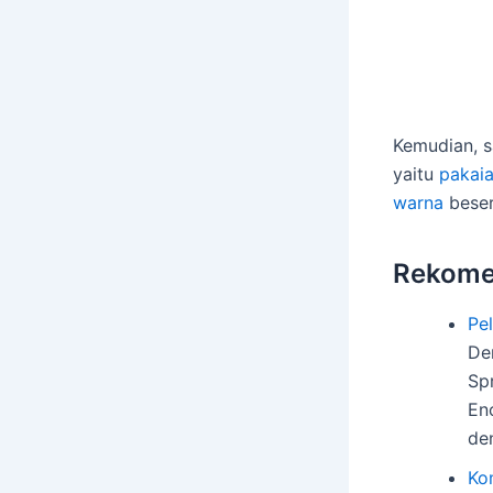
Kemudian, 
yaitu
pakaia
warna
beser
Rekome
Pel
Den
Spr
Enc
de
Ko