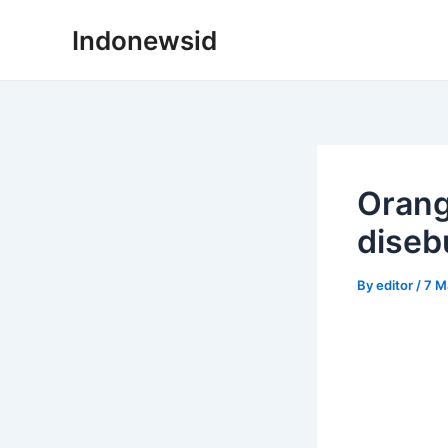
Skip
Indonewsid
to
content
Orang
diseb
By
editor
/
7 M