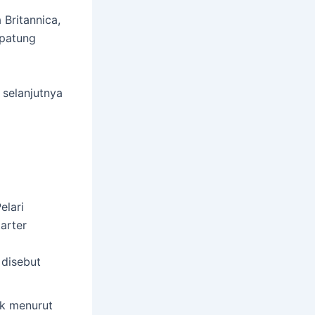
 Britannica,
 patung
selanjutnya
elari
tarter
 disebut
k menurut