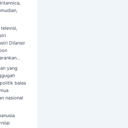
ritannica,
emudian,
televisi,
tri
tri Dilansir
epon
yarankan…
aan yang
nggugah
olitik balas
emua
n nasional
anusia
nilai