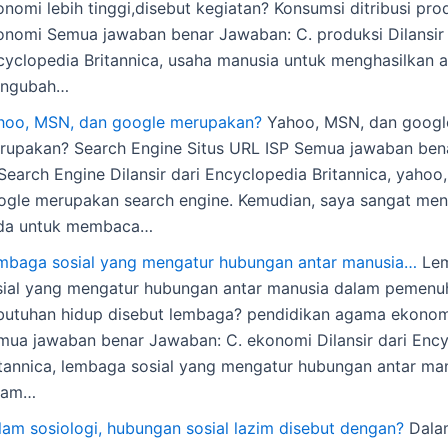
nomi lebih tinggi,disebut kegiatan? Konsumsi ditribusi pro
onomi Semua jawaban benar Jawaban: C. produksi Dilansir 
cyclopedia Britannica, usaha manusia untuk menghasilkan 
ngubah…
hoo, MSN, dan google merupakan?
Yahoo, MSN, dan googl
rupakan? Search Engine Situs URL ISP Semua jawaban ben
Search Engine Dilansir dari Encyclopedia Britannica, yahoo
ogle merupakan search engine. Kemudian, saya sangat me
da untuk membaca…
mbaga sosial yang mengatur hubungan antar manusia…
Le
sial yang mengatur hubungan antar manusia dalam pemenu
butuhan hidup disebut lembaga? pendidikan agama ekonomi
mua jawaban benar Jawaban: C. ekonomi Dilansir dari Enc
itannica, lembaga sosial yang mengatur hubungan antar ma
lam…
lam sosiologi, hubungan sosial lazim disebut dengan?
Dalam