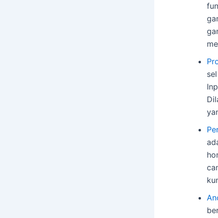
fu
ga
ga
me
Pr
sel
In
Dil
ya
Pe
ad
ho
ca
ku
An
be