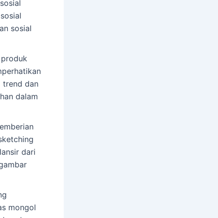
sosial
sosial
an sosial
 produk
mperhatikan
i trend dan
ahan dalam
emberian
sketching
ansir dari
 gambar
ng
as mongol