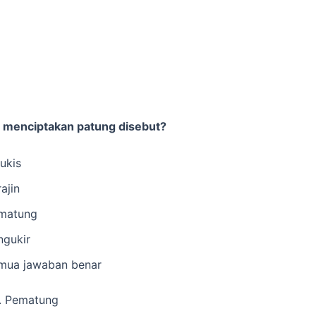
 menciptakan patung disebut?
ukis
ajin
matung
ngukir
mua jawaban benar
. Pematung