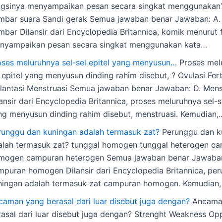
ngsinya menyampaikan pesan secara singkat menggunakan
mbar suara Sandi gerak Semua jawaban benar Jawaban: A.
mbar Dilansir dari Encyclopedia Britannica, komik menurut 
nyampaikan pesan secara singkat menggunakan kata…
oses meluruhnya sel-sel epitel yang menyusun…
Proses melu
 epitel yang menyusun dinding rahim disebut, ? Ovulasi Ferti
plantasi Menstruasi Semua jawaban benar Jawaban: D. Mens
ansir dari Encyclopedia Britannica, proses meluruhnya sel-se
ng menyusun dinding rahim disebut, menstruasi. Kemudian,
runggu dan kuningan adalah termasuk zat?
Perunggu dan k
alah termasuk zat? tunggal homogen tunggal heterogen c
mogen campuran heterogen Semua jawaban benar Jawaban
mpuran homogen Dilansir dari Encyclopedia Britannica, pe
ningan adalah termasuk zat campuran homogen. Kemudian
caman yang berasal dari luar disebut juga dengan?
Ancama
rasal dari luar disebut juga dengan? Strenght Weakness Op