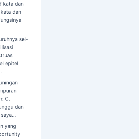
? kata dan
 kata dan
fungsinya
ruhnya sel-
lisasi
truasi
l epitel
…
uningan
ampuran
: C.
runggu dan
, saya…
n yang
portunity