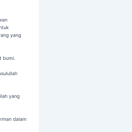
awan
ntuk
orang yang
t bumi.
sulullah
ilah yang
firman dalam