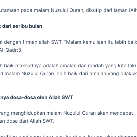
utamaan pada malam Nuzulul Quran, dikutip dari laman IAI
k dari seribu bulan
ai dengan firman allah SWT, “Malam kemuliaan itu lebih baik
Al-Qadr:3)
ih baik maksudnya adalah amalan dan ibadah yang kita lak
dimalam Nuzulul Quran lebih baik dari amalan yang dilaku
.
inya dosa-dosa oleh Allah SWT
yang menghidupkan malam Nuzulul Quran akan mendapat
n dosa dari Allah SWT.
aratkan bayi yang baru lahir ke dunia, karena akan diampu