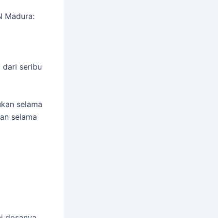
N Madura:
 dari seribu
ukan selama
kan selama
ni dosanya