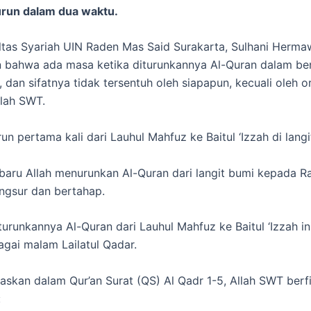
urun dalam dua waktu.
tas Syariah UIN Raden Mas Said Surakarta, Sulhani Herm
 bahwa ada masa ketika diturunkannya Al-Quran dalam be
, dan sifatnya tidak tersentuh oleh siapapun, kecuali oleh 
llah SWT.
un pertama kali dari Lauhul Mahfuz ke Baitul ‘Izzah di langi
, baru Allah menurunkan Al-Quran dari langit bumi kepada Ra
ngsur dan bertahap.
turunkannya Al-Quran dari Lauhul Mahfuz ke Baitul ‘Izzah in
agai malam Lailatul Qadar.
elaskan dalam Qur’an Surat (QS) Al Qadr 1-5, Allah SWT ber
: