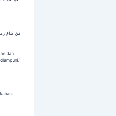
مَنْ صَامَ رَمَضَان
man dan
diampuni.”
kahan.