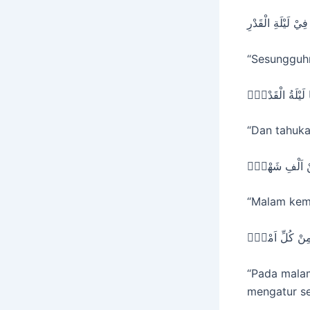
ٰهُ فِيْ لَيْلَةِ الْقَدْرِ
“Sesungguhn
ا لَيْلَةُ الْقَدْرِۗ
“Dan tahuk
ِّنْ اَلْفِ شَهْرٍۗ
“Malam kemul
ۚ مِنْ كُلِّ اَمْرٍۛ
“Pada malam
mengatur se