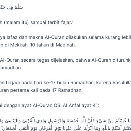
سَلٰمٌ ۛهِيَ حَتّٰ
h (malam itu) sampai terbit fajar.”
ya lafaz dan makna Al-Quran dilakukan selama kurang lebi
un di Mekkah, 10 tahun di Madinah.
Al-Quran secara tegas dijelaskan, bahwa Al-Quran diturun
 Ramadhan.
an terjadi pada hari ke-17 bulan Ramadhan, karena Rasulul
uran pertama kali pada 17 Ramadhan.
ai dengan ayat Al-Quran QS. Al Anfal ayat 41:
َّمَا غَنِمْتُمْ مِنْ شَيْءٍ فَأَنَّ لِلَّهِ خُمُسَهُ وَلِلرَّسُولِ وَلِذِي الْقُرْبَىٰ وَالْيَتَامَىٰ وَ
ْتُمْ آمَنْتُمْ بِاللَّهِ وَمَا أَنْزَلْنَا عَلَىٰ عَبْدِنَا يَوْمَ الْفُرْقَانِ يَوْمَ الْتَقَى الْجَمْعَانِ ۗ 