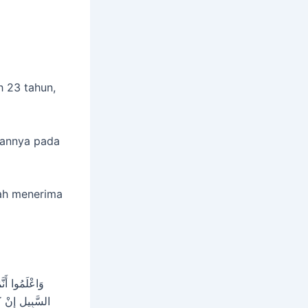
h 23 tahun,
kannya pada
lah menerima
وَاعْلَمُوا أَن
السَّبِيلِ إِنْ كُن