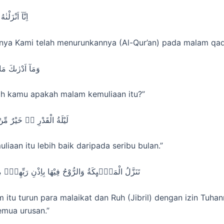
اِنَّآ اَنْزَلْن
ya Kami telah menurunkannya (Al-Qur’an) pada malam qad
وَمَآ اَدْرٰىكَ مَ
ah kamu apakah malam kemuliaan itu?”
لَيْلَةُ الْقَدْرِ ەۙ خَيْرٌ م
iaan itu lebih baik daripada seribu bulan.”
تَنَزَّلُ الْمَلٰۤىِٕكَةُ وَالرُّوْحُ فِيْهَا بِاِذْنِ رَبِّهِمْ
 itu turun para malaikat dan Ruh (Jibril) dengan izin Tuha
mua urusan.”