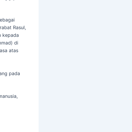
sebagai
rabat Rasul,
an kepada
mmad) di
asa atas
yang pada
manusia,