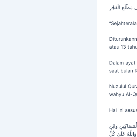
ى مَطْلَعِ الْفَجْرِ
“Sejahterala
Diturunkann
atau 13 tah
Dalam ayat 
saat bulan
Nuzulul Qur
wahyu Al-Q
Hal ini sesu
الْمَسَاكِينِ وَابْنِ
وَاللَّهُ عَلَىٰ كُلِّ