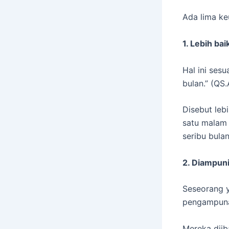
Ada lima ke
1. Lebih bai
Hal ini sesu
bulan.” (QS.
Disebut leb
satu malam 
seribu bulan
2. Diampun
Seseorang 
pengampuna
Mereka diib