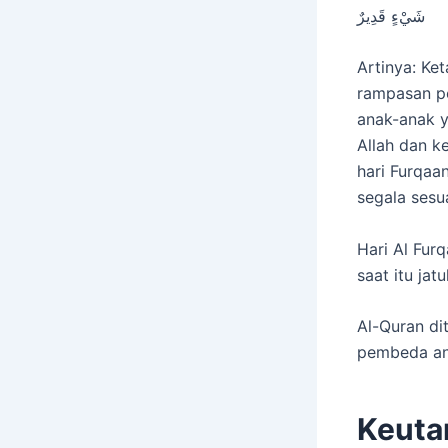
شَيْءٍ قَدِيرٌ
Artinya: Ke
rampasan pe
anak-anak y
Allah dan 
hari Furqaa
segala sesu
Hari Al Fur
saat itu ja
Al-Quran di
pembeda ant
Keuta