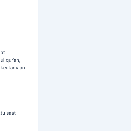
pat
l qur’an,
n keutamaan
i
tu saat