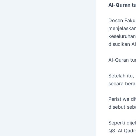
Al-Quran t
Dosen Fakul
menjelaskan
keseluruhan
disucikan A
Al-Quran tur
Setelah itu
secara bera
Peristiwa di
disebut seb
Seperti dij
QS. Al Qadr