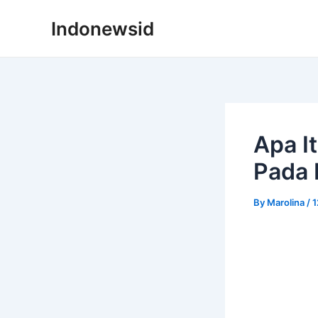
Skip
Indonewsid
to
content
Apa I
Pada 
By
Marolina
/
1