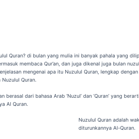
ulul Quran? di bulan yang mulia ini banyak pahala yang dili
rmasuk membaca Qur’an, dan juga dikenal juga bulan nuzulu
 penjelasan mengenai apa itu Nuzulul Quran, lengkap denga
 Nuzulul Quran.
an berasal dari bahasa Arab ‘Nuzul’ dan ‘Quran’ yang berart
ya Al Quran.
Nuzulul Quran adalah wak
diturunkannya Al-Quran.