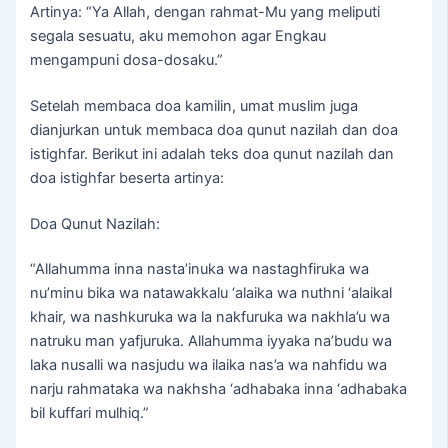
Artinya: “Ya Allah, dengan rahmat-Mu yang meliputi
segala sesuatu, aku memohon agar Engkau
mengampuni dosa-dosaku.”
Setelah membaca doa kamilin, umat muslim juga
dianjurkan untuk membaca doa qunut nazilah dan doa
istighfar. Berikut ini adalah teks doa qunut nazilah dan
doa istighfar beserta artinya:
Doa Qunut Nazilah:
“Allahumma inna nasta’inuka wa nastaghfiruka wa
nu’minu bika wa natawakkalu ‘alaika wa nuthni ‘alaikal
khair, wa nashkuruka wa la nakfuruka wa nakhla’u wa
natruku man yafjuruka. Allahumma iyyaka na’budu wa
laka nusalli wa nasjudu wa ilaika nas’a wa nahfidu wa
narju rahmataka wa nakhsha ‘adhabaka inna ‘adhabaka
bil kuffari mulhiq.”