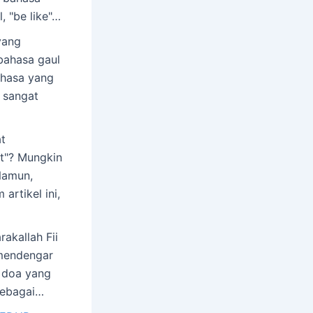
 "be like"…
yang
bahasa gaul
bahasa yang
 sangat
t
t"? Mungkin
Namun,
artikel ini,
akallah Fii
mendengar
h doa yang
 sebagai…