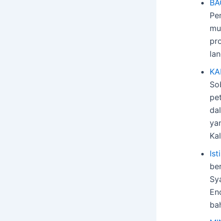
BA
Pe
mu
pr
la
KA
So
pe
da
ya
Ka
Is
be
Sya
Enc
ba