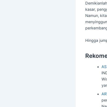
Demikianlah
kasar, peng
Namun, kita
menyinggung
perkembanga
Hingga jump
Rekome
AS
IN
Wi
ya
AR
pe
Na