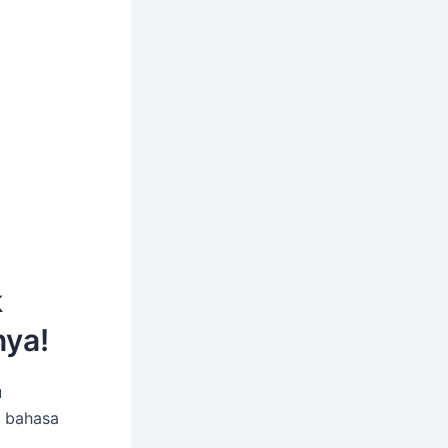
k
nya!
u
m bahasa