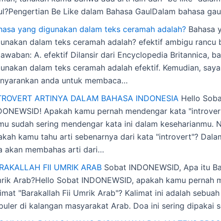
ul?Pengertian Be Like dalam Bahasa GaulDalam bahasa gaul,
hasa yang digunakan dalam teks ceramah adalah?
Bahasa 
gunakan dalam teks ceramah adalah? efektif ambigu rancu 
awaban: A. efektif Dilansir dari Encyclopedia Britannica, 
gunakan dalam teks ceramah adalah efektif. Kemudian, saya
nyarankan anda untuk membaca…
TROVERT ARTINYA DALAM BAHASA INDONESIA
Hello Soba
DONEWSID! Apakah kamu pernah mendengar kata "introver
mu sudah sering mendengar kata ini dalam keseharianmu. 
kah kamu tahu arti sebenarnya dari kata "introvert"? Dalam 
ta akan membahas arti dari…
RAKALLAH FII UMRIK ARAB
Sobat INDONEWSID, Apa itu Bar
rik Arab?Hello Sobat INDONEWSID, apakah kamu pernah 
imat "Barakallah Fii Umrik Arab"? Kalimat ini adalah sebua
puler di kalangan masyarakat Arab. Doa ini sering dipakai