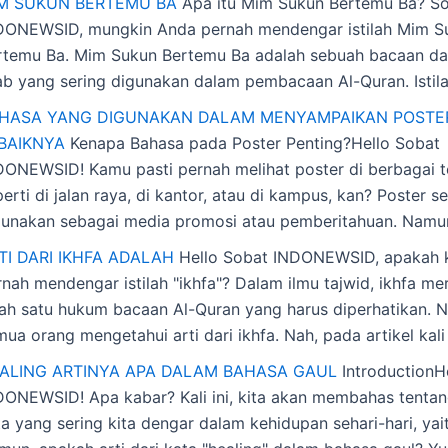
M SUKUN BERTEMU BA
Apa itu Mim Sukun Bertemu Ba? S
DONEWSID, mungkin Anda pernah mendengar istilah Mim S
rtemu Ba. Mim Sukun Bertemu Ba adalah sebuah bacaan d
ab yang sering digunakan dalam pembacaan Al-Quran. Istila
HASA YANG DIGUNAKAN DALAM MENYAMPAIKAN POSTE
BAIKNYA
Kenapa Bahasa pada Poster Penting?Hello Sobat
DONEWSID! Kamu pasti pernah melihat poster di berbagai 
erti di jalan raya, di kantor, atau di kampus, kan? Poster se
gunakan sebagai media promosi atau pemberitahuan. Namu
TI DARI IKHFA ADALAH
Hello Sobat INDONEWSID, apakah
rnah mendengar istilah "ikhfa"? Dalam ilmu tajwid, ikhfa m
lah satu hukum bacaan Al-Quran yang harus diperhatikan. 
ua orang mengetahui arti dari ikhfa. Nah, pada artikel kali 
ALING ARTINYA APA DALAM BAHASA GAUL
IntroductionH
DONEWSID! Apa kabar? Kali ini, kita akan membahas tenta
a yang sering kita dengar dalam kehidupan sehari-hari, yait