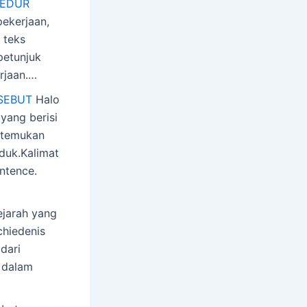
SEDUR
ekerjaan,
 teks
petunjuk
rjaan.…
SEBUT
Halo
ang berisi
a temukan
duk.Kalimat
ntence.
ejarah yang
chiedenis
dari
a dalam