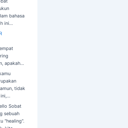
obat
ukun
alam bahasa
h ini…
R
tempat
ring
n, apakah…
 kamu
erupakan
Namun, tidak
ini,…
ello Sobat
ng sebuah
u "healing".