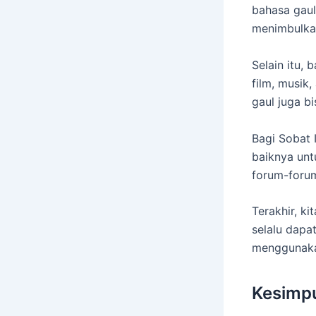
bahasa gaul
menimbulka
Selain itu, 
film, musik,
gaul juga bi
Bagi Sobat
baiknya unt
forum-forum
Terakhir, k
selalu dapa
menggunakan
Kesimp