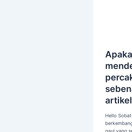
Apaka
mende
percak
sebena
artike
Hello Sobat
berkembang 
gaul yang s