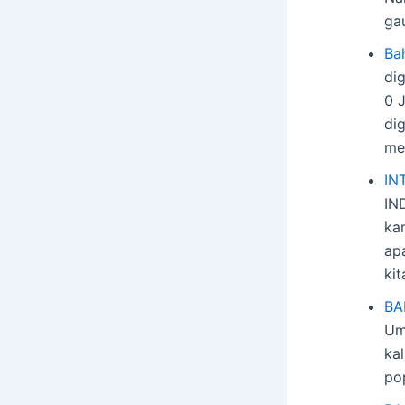
ga
Ba
di
0 J
di
me
IN
IN
ka
apa
ki
BA
Um
kal
po