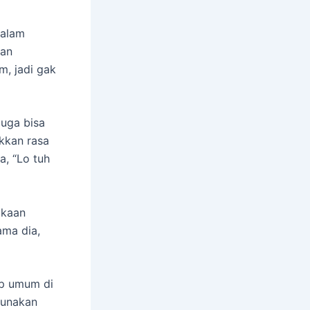
dalam
kan
m, jadi gak
juga bisa
kkan rasa
a, “Lo tuh
ukaan
ama dia,
up umum di
gunakan