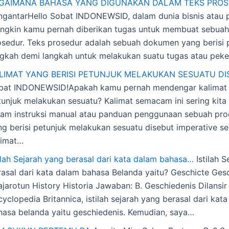
GAIMANA BAHASA YANG DIGUNAKAN DALAM TEKS PRO
ngantarHello Sobat INDONEWSID, dalam dunia bisnis atau p
ngkin kamu pernah diberikan tugas untuk membuat sebuah
osedur. Teks prosedur adalah sebuah dokumen yang berisi 
ngkah demi langkah untuk melakukan suatu tugas atau peke
LIMAT YANG BERISI PETUNJUK MELAKUKAN SESUATU DI
bat INDONEWSID!Apakah kamu pernah mendengar kalimat y
tunjuk melakukan sesuatu? Kalimat semacam ini sering kit
lam instruksi manual atau panduan penggunaan sebuah pro
ng berisi petunjuk melakukan sesuatu disebut imperative se
limat…
tilah Sejarah yang berasal dari kata dalam bahasa…
Istilah S
rasal dari kata dalam bahasa Belanda yaitu? Geschicte Ges
jarotun History Historia Jawaban: B. Geschiedenis Dilansir 
yclopedia Britannica, istilah sejarah yang berasal dari kat
hasa belanda yaitu geschiedenis. Kemudian, saya…