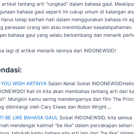
 artikel tentang arti “rungkad” dalam bahasa gaul. Meskip
gunaan bahasa gaul seperti ini cukup umum di kalangan a
 harus tetap berhati-hati dalam menggunakan bahasa ini ag
 perasaan orang lain atau menimbulkan kesalahpahaman. T
n bahasa gaul yang selalu berkembang dan menarik perha
a lagi di artikel menarik lainnya dari INDONEWSID!
ndasi:
 YOU WISH ARTINYA
Salam Kenal Sobat INDONEWSIDHello
DONEWSID! Kali ini kita akan membahas tentang arti dari k
sh". Mungkin kamu sering mendengarnya dari film The Princ
ng dibintangi oleh Cary Elwes dan Robin Wright.…
TI BE LIKE BAHASA GAUL
Sobat INDONEWSID, kita semua 
rnah mendengar kalimat "be like" dalam percakapan sehari-
mun, tahukah kamu bahwa ada arti lain dari "be like" dala