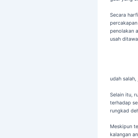
Secara harf
percakapan 
penolakan a
usah ditawar
udah salah, 
Selain itu,
terhadap se
rungkad deh
Meskipun t
kalangan an