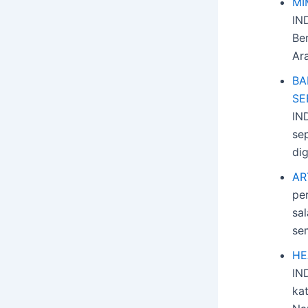
MI
IN
Be
Ar
BA
SE
IN
sep
di
AR
pe
sa
sem
HE
IN
kat