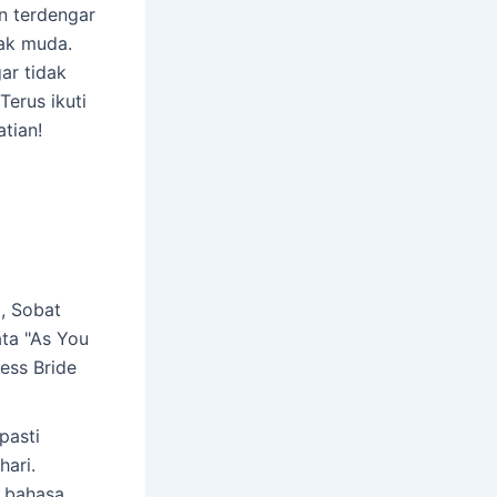
un terdengar
nak muda.
ar tidak
erus ikuti
tian!
, Sobat
ata "As You
ess Bride
pasti
hari.
m bahasa