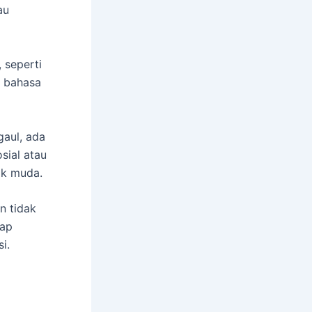
au
, seperti
am bahasa
aul, ada
sial atau
ak muda.
n tidak
tap
i.