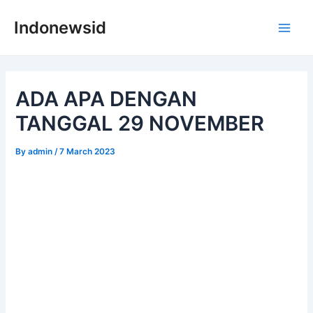
Skip
Indonewsid
to
Main
content
Men
ADA APA DENGAN
TANGGAL 29 NOVEMBER
By
admin
/
7 March 2023