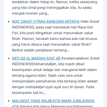
terelakkan dalam hidup ini. Namun, ketika seseorang
yang kita cintai pergi meninggalkan kita, itu selalu
menjadi momen yang…
NIAT ZAKAT FITRAH ARAB DAN ARTINYA
Hello Sobat
INDONEWSID, pada saat mendekati Hari Raya Idul
Fitri, kita pasti diingatkan untuk menunaikan zakat
fitrah. Namun, tahukah kamu bahwa ada niat khusus
yang harus dibaca saat menunaikan zakat fitrah?
Berikut adalah penjelasan tentang…
ARTI QS AL MAIDAH AYAT 48
Assalamualaikum Sobat
INDONEWSID!Alhamdulillah, kita masih diberi
kesempatan untuk belajar dan mengenal lebih dalam
tentang agama Islam. Salah satu cara untuk
memperdalam pemahaman kita tentang Islam adalah
dengan mempelajari ayat-ayat suci Al-Quran. Pada
kesempatan kali ini,…
MALAIKAT YANG WAJIB KITA IMANI JUMLAHNYA
ADA
Kenapa Kita Harus Mempercayai Keberadaan