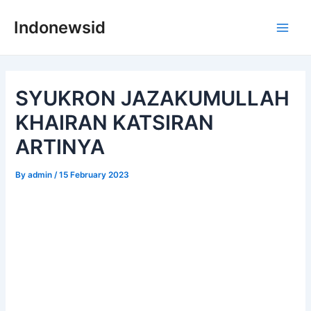
Skip
Indonewsid
to
Main
content
Men
SYUKRON JAZAKUMULLAH
KHAIRAN KATSIRAN
ARTINYA
By
admin
/
15 February 2023