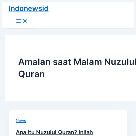
Skip
Indonewsid
to
Main
content
Menu
Amalan saat Malam Nuzulu
Quran
News
Apa Itu Nuzulul Quran? Inilah