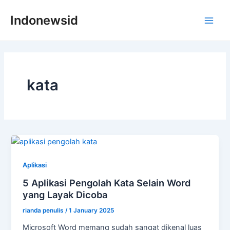
Skip
Indonewsid
to
Main
content
Men
kata
Aplikasi
5 Aplikasi Pengolah Kata Selain Word
yang Layak Dicoba
rianda penulis
/
1 January 2025
Microsoft Word memang sudah sangat dikenal luas