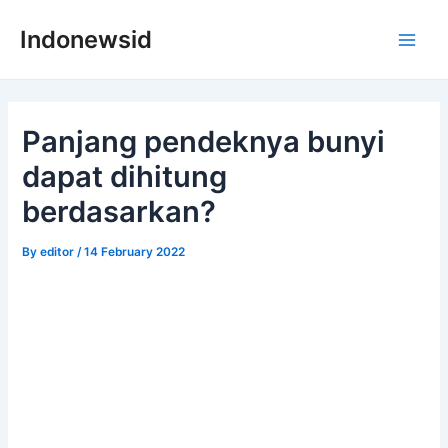
Skip
Indonewsid
to
Main
content
Men
Panjang pendeknya bunyi
dapat dihitung
berdasarkan?
By
editor
/
14 February 2022