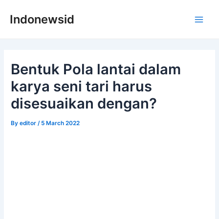
Skip
Indonewsid
to
Main
content
Men
Bentuk Pola lantai dalam
karya seni tari harus
disesuaikan dengan?
By
editor
/
5 March 2022