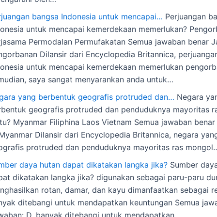
rjuangan bangsa Indonesia untuk mencapai…
Perjuangan b
donesia untuk mencapai kemerdekaan memerlukan? Pengo
rjasama Permodalan Permufakatan Semua jawaban benar J
ngorbanan Dilansir dari Encyclopedia Britannica, perjuang
donesia untuk mencapai kemerdekaan memerlukan pengorb
mudian, saya sangat menyarankan anda untuk…
gara yang berbentuk geografis protruded dan…
Negara ya
rbentuk geografis protruded dan penduduknya mayoritas r
itu? Myanmar Filiphina Laos Vietnam Semua jawaban benar
 Myanmar Dilansir dari Encyclopedia Britannica, negara yan
ografis protruded dan penduduknya mayoritas ras mongol
mber daya hutan dapat dikatakan langka jika?
Sumber daya
pat dikatakan langka jika? digunakan sebagai paru-paru du
nghasilkan rotan, damar, dan kayu dimanfaatkan sebagai r
nyak ditebangi untuk mendapatkan keuntungan Semua jaw
waban: D. banyak ditebangi untuk mendapatkan…