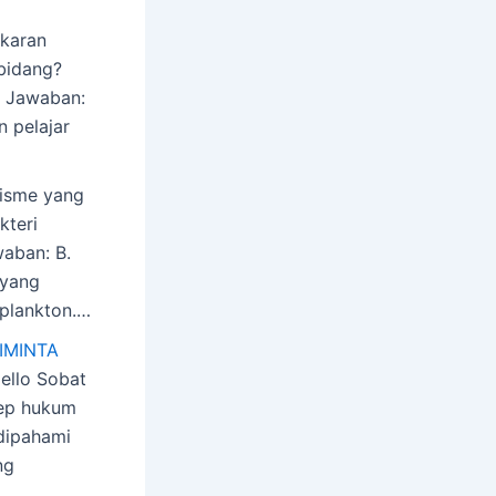
karan
bidang?
r Jawaban:
n pelajar
isme yang
kteri
aban: B.
 yang
oplankton.…
IMINTA
llo Sobat
ep hukum
dipahami
ng