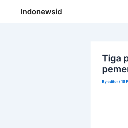
Skip
Indonewsid
to
content
Tiga 
pemer
By
editor
/
18 