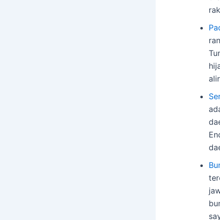
ra
Pa
ra
Tu
hij
ali
Se
ad
da
Enc
da
Bun
te
ja
bu
sa