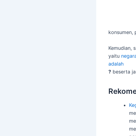
konsumen, 
Kemudian, 
yaitu
negar
adalah
?
beserta j
Rekome
Ke
me
me
me