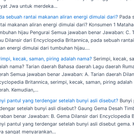
kyat Jwa untuk merdeka…
da sebuah rantai makanan aliran energi dimulai dari?
Pada 
ntai makanan aliran energi dimulai dari? Konsumen 1 Mataha
mbuhan hijau Pengurai Semua jawaban benar Jawaban: C.
au Dilansir dari Encyclopedia Britannica, pada sebuah rant
ran energi dimulai dari tumbuhan hijau.…
rimpi, kecak, saman, piring adalah nama?
Serimpi, kecak, sa
alah nama? Tarian daerah Bahasa daerah Lagu daerah Rum
erah Semua jawaban benar Jawaban: A. Tarian daerah Dilans
yclopedia Britannica, serimpi, kecak, saman, piring adalah
erah. Kemudian,…
yi pantul yang terdengar setelah bunyi asli disebut?
Bunyi 
rdengar setelah bunyi asli disebut? Gaung Gema Desah Ti
waban benar Jawaban: B. Gema Dilansir dari Encyclopedia B
nyi pantul yang terdengar setelah bunyi asli disebut gema.
ya sangat menyarankan…