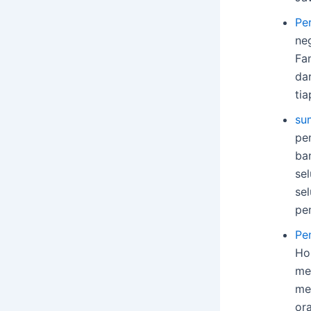
Pe
ne
Fa
da
ti
su
pe
ba
se
se
pe
Pe
Ho
me
me
or