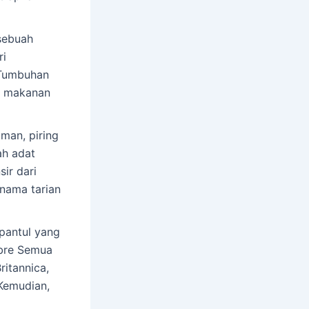
sebuah
ri
 Tumbuhan
ai makanan
man, piring
ah adat
ir dari
 nama tarian
pantul yang
mbre Semua
ritannica,
 Kemudian,