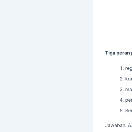
Tiga peran
re
ko
mot
pe
Se
Jawaban: A.