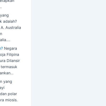
etapkan
…
yang
k adalah?
A. Australia
an
alia.…
h?
Negara
ja Filipina
ra Dilansir
g termasuk
rankan…
n yang
ayi
adan polar
ra miosis.