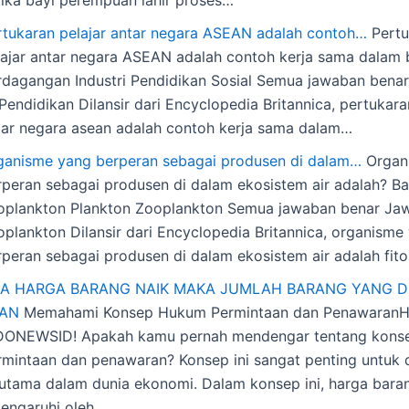
rtukaran pelajar antar negara ASEAN adalah contoh…
Pertu
lajar antar negara ASEAN adalah contoh kerja sama dalam 
rdagangan Industri Pendidikan Sosial Semua jawaban bena
Pendidikan Dilansir dari Encyclopedia Britannica, pertukara
tar negara asean adalah contoh kerja sama dalam…
ganisme yang berperan sebagai produsen di dalam…
Organ
rperan sebagai produsen di dalam ekosistem air adalah? Ba
toplankton Plankton Zooplankton Semua jawaban benar Jaw
toplankton Dilansir dari Encyclopedia Britannica, organisme
rperan sebagai produsen di dalam ekosistem air adalah fit
KA HARGA BARANG NAIK MAKA JUMLAH BARANG YANG D
AN
Memahami Konsep Hukum Permintaan dan PenawaranHe
DONEWSID! Apakah kamu pernah mendengar tentang kons
rmintaan dan penawaran? Konsep ini sangat penting untuk 
rutama dalam dunia ekonomi. Dalam konsep ini, harga bara
pengaruhi oleh…