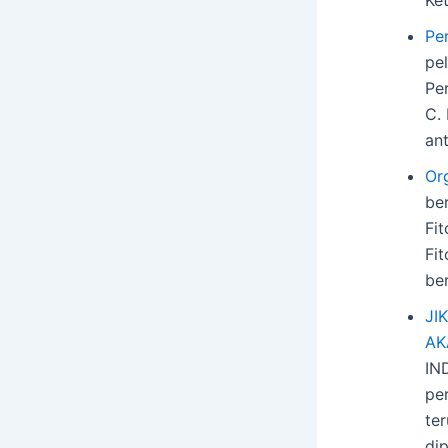
Pe
pe
Pe
C. 
an
Or
be
Fi
Fi
be
JI
AK
IN
pe
te
di