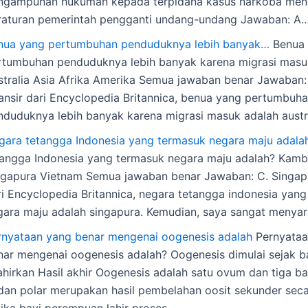
ngampunan hukuman kepada terpidana kasus narkoba men
raturan pemerintah pengganti undang-undang Jawaban: A.
nua yang pertumbuhan penduduknya lebih banyak…
Benua 
rtumbuhan penduduknya lebih banyak karena migrasi masu
stralia Asia Afrika Amerika Semua jawaban benar Jawaban: 
lansir dari Encyclopedia Britannica, benua yang pertumbuh
nduduknya lebih banyak karena migrasi masuk adalah austr
gara tetangga Indonesia yang termasuk negara maju adala
tangga Indonesia yang termasuk negara maju adalah? Kambo
ngapura Vietnam Semua jawaban benar Jawaban: C. Singapu
ri Encyclopedia Britannica, negara tetangga indonesia yan
gara maju adalah singapura. Kemudian, saya sangat menya
rnyataan yang benar mengenai oogenesis adalah
Pernyataa
nar mengenai oogenesis adalah? Oogenesis dimulai sejak b
lahirkan Hasil akhir Oogenesis adalah satu ovum dan tiga b
dan polar merupakan hasil pembelahan oosit sekunder seca
tika bayi perempuan lahir proses…