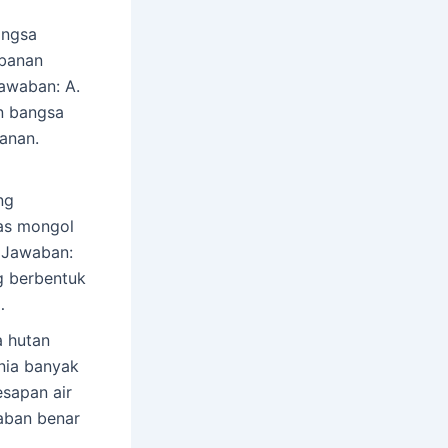
angsa
rbanan
awaban: A.
an bangsa
anan.
ng
as mongol
 Jawaban:
g berbentuk
…
 hutan
nia banyak
esapan air
aban benar