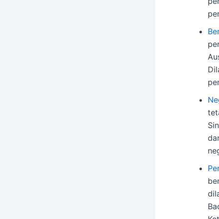
pe
pe
Be
pe
Au
Di
pe
Ne
te
Si
da
ne
Pe
be
di
Ba
Ke