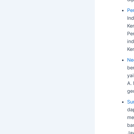
Pe
In
Ke
Pe
in
Ke
Ne
be
ya
A.
ge
Su
da
me
ba
Ja