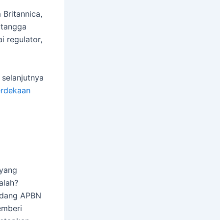
 Britannica,
 tangga
i regulator,
selanjutnya
erdekaan
 yang
alah?
ndang APBN
emberi