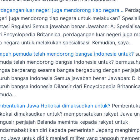
rdagangan luar negeri juga mendorong tiap negara…
Perdag
geri juga mendorong tiap negara untuk melakukan? Spesialis
ntasi Regulasi Semua jawaban benar Jawaban: A. Spesialisas
ri Encyclopedia Britannica, perdagangan luar negeri juga 
ap negara untuk melakukan spesialisasi. Kemudian, saya…
mpah pemuda telah mendorong bangsa indonesia untuk?
s
muda telah mendorong bangsa indonesia untuk? bermusuh
ngsa berperang sesama bangsa bergabung dengan penjajah
luruh bangsa indonesia Semua jawaban benar Jawaban: D. 
luruh bangsa indonesia Dilansir dari Encyclopedia Britanni
muda…
mbentukan Jawa Hokokai dimaksudkan untuk?
Pembentuk
kokai dimaksudkan untuk? mempersatukan rakyat Jawa un
ngusir penjajah Belanda meminta kepada rakyat untuk
ndarmabaktikan diri kepada pemerintah Jepang menghimp
ang Jawa untuk didik menjadi militer yang tangguh mempe