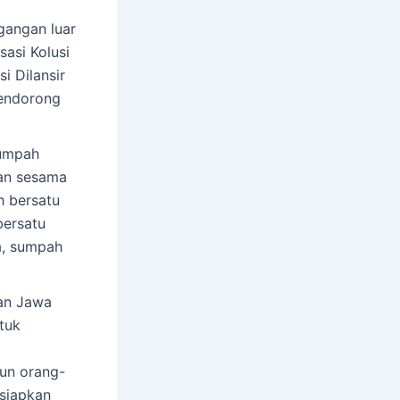
angan luar
asi Kolusi
i Dilansir
mendorong
umpah
an sesama
 bersatu
bersatu
ca, sumpah
an Jawa
tuk
un orang-
rsiapkan