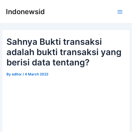
Skip
Indonewsid
to
Main
content
Men
Sahnya Bukti transaksi
adalah bukti transaksi yang
berisi data tentang?
By
editor
/
4 March 2022