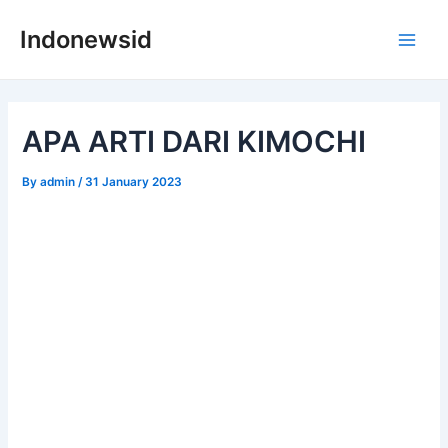
Skip
Indonewsid
to
Main
content
Men
APA ARTI DARI KIMOCHI
By
admin
/
31 January 2023