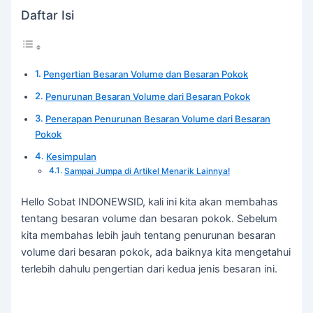
Daftar Isi
Pengertian Besaran Volume dan Besaran Pokok
Penurunan Besaran Volume dari Besaran Pokok
Penerapan Penurunan Besaran Volume dari Besaran
Pokok
Kesimpulan
Sampai Jumpa di Artikel Menarik Lainnya!
Hello Sobat INDONEWSID, kali ini kita akan membahas
tentang besaran volume dan besaran pokok. Sebelum
kita membahas lebih jauh tentang penurunan besaran
volume dari besaran pokok, ada baiknya kita mengetahui
terlebih dahulu pengertian dari kedua jenis besaran ini.