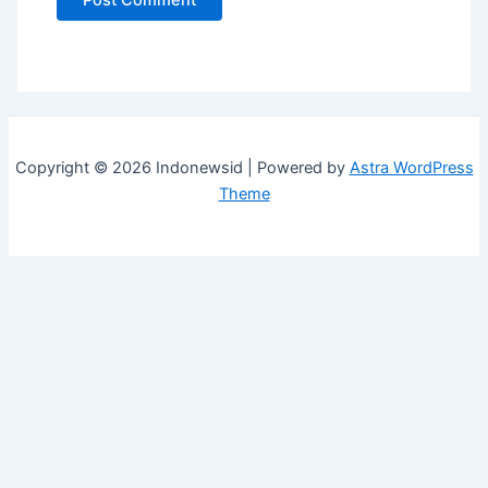
Copyright © 2026 Indonewsid | Powered by
Astra WordPress
Theme