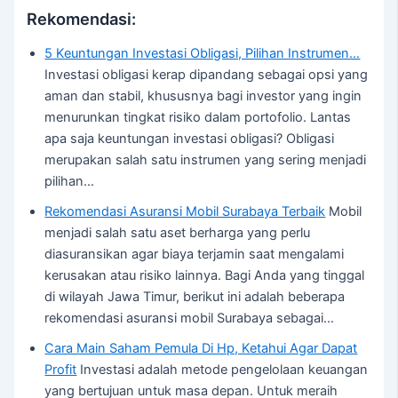
Rekomendasi:
5 Keuntungan Investasi Obligasi, Pilihan Instrumen…
Investasi obligasi kerap dipandang sebagai opsi yang
aman dan stabil, khususnya bagi investor yang ingin
menurunkan tingkat risiko dalam portofolio. Lantas
apa saja keuntungan investasi obligasi? Obligasi
merupakan salah satu instrumen yang sering menjadi
pilihan…
Rekomendasi Asuransi Mobil Surabaya Terbaik
Mobil
menjadi salah satu aset berharga yang perlu
diasuransikan agar biaya terjamin saat mengalami
kerusakan atau risiko lainnya. Bagi Anda yang tinggal
di wilayah Jawa Timur, berikut ini adalah beberapa
rekomendasi asuransi mobil Surabaya sebagai…
Cara Main Saham Pemula Di Hp, Ketahui Agar Dapat
Profit
Investasi adalah metode pengelolaan keuangan
yang bertujuan untuk masa depan. Untuk meraih