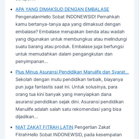
APA YANG DIMAKSUD DENGAN EMBALASE
PengenalanHello Sobat INDONEWSID! Pernahkah
kamu bertanya-tanya apa yang dimaksud dengan
embalase? Embalase merupakan benda atau wadah
yang digunakan untuk membungkus atau melindungi
suatu barang atau produk. Embalase juga berfungsi
untuk memudahkan dalam pengangkutan dan
penyimpanan…
Plus Minus Asuransi Pendidikan Manulife dan Syarat…
Sekolah dengan mutu pendidikan terbaik, biayanya
pun juga fantastis saat ini. Untuk solusinya, para
orang tua kini banyak yang menyiapkan dana
asuransi pendidikan sejak dini. Asuransi pendidikan
Manulife adalah salah satu rekomendasi yang bisa
dijadikan…
NIAT ZAKAT FITRAH LATIN
Pengertian Zakat
FitrahHello Sobat INDONEWSID, pada kesempatan