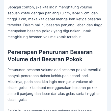
Sebagai contoh, jika kita ingin menghitung volume
sebuah kotak dengan panjang 10 cm, lebar 5 cm, dan
tinggi 3 cm, maka kita dapat mengalikan ketiga besaran
tersebut. Dalam hal ini, besaran panjang, lebar, dan tinggi
merupakan besaran pokok yang digunakan untuk
menghitung besaran volume kotak tersebut.
Penerapan Penurunan Besaran
Volume dari Besaran Pokok
Penurunan besaran volume dari besaran pokok memiliki
banyak penerapan dalam kehidupan sehari-hari.
Misalnya, pada saat kita ingin mengukur volume air
dalam gelas, kita dapat menggunakan besaran pokok
seperti panjang dan lebar dari alas gelas serta tinggi air
dalam gelas.