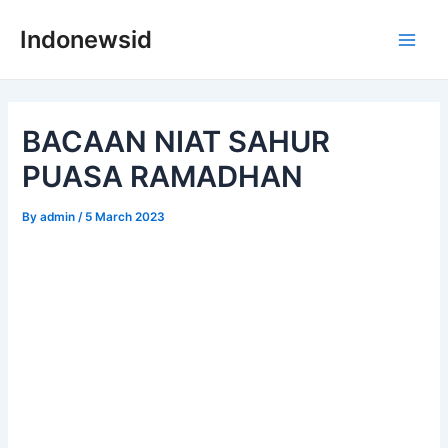
Skip
Indonewsid
to
Main
content
Men
BACAAN NIAT SAHUR
PUASA RAMADHAN
By
admin
/
5 March 2023