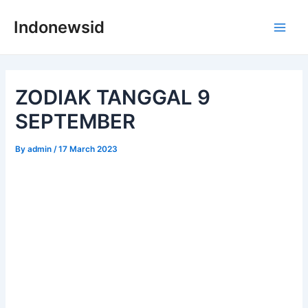
Skip
Indonewsid
to
Main
content
Men
ZODIAK TANGGAL 9
SEPTEMBER
By
admin
/
17 March 2023