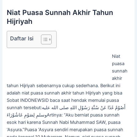
Niat Puasa Sunnah Akhir Tahun
Hijriyah
Daftar Isi
Niat
puasa
sunnah
akhir
tahun Hijriyah sebenarnya cukup sederhana. Berikut ini
adalah niat puasa sunnah akhir tahun Hijriyah yang bisa
Sobat INDONEWSID baca saat hendak memulai puasa
sunnah tersebut:أَصُوْمُ غَدًا عَنْ سُنَّةِ رَسُوْلِ اللهِ صلى الله عليه
وسلمِ لِصَوْمِ عَاشُوْرَاءَArtinya: “Aku berniat puasa sunnah
esok hari karena Sunnah Nabi Muhammad SAW, puasa
‘Asyura.”Puasa ‘Asyura sendiri merupakan puasa sunnah
pada tanggal 10 Muharram. Namun, niat puasa sunnah