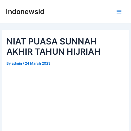
Skip
Indonewsid
to
Main
content
Men
NIAT PUASA SUNNAH
AKHIR TAHUN HIJRIAH
By
admin
/
24 March 2023