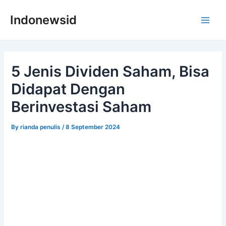
Skip
Indonewsid
to
Main
content
Men
5 Jenis Dividen Saham, Bisa
Didapat Dengan
Berinvestasi Saham
By
rianda penulis
/
8 September 2024