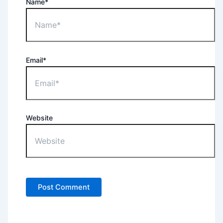
Name*
Email*
Website